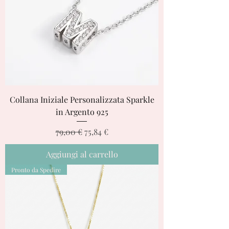
Collana Iniziale Personalizzata Sparkle
in Argento 925
Prezzo regolare
Prezzo scontato
79,00 €
75,84 €
Aggiungi al carrello
Pronto da Spedire