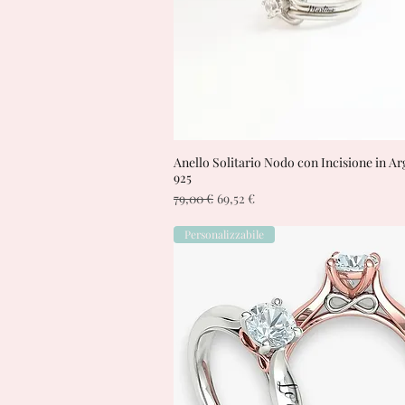
Anello Solitario Nodo con Incisione in A
Vista rapida
925
Prezzo regolare
Prezzo scontato
79,00 €
69,52 €
Personalizzabile