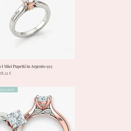
o I Miei Pupetti in Argento 925
Vista rapida
regolare
Prezzo scontato
78,32 €
lizzabile