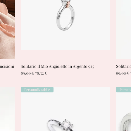
Incisioni
Solitario Il Mio Angioletto in Argento 925
Vista rapida
Solitari
Prezzo regolare
Prezzo scontato
Prezzo 
89,00 €
78,32 €
89,00 €
Personalizzabile
Persona