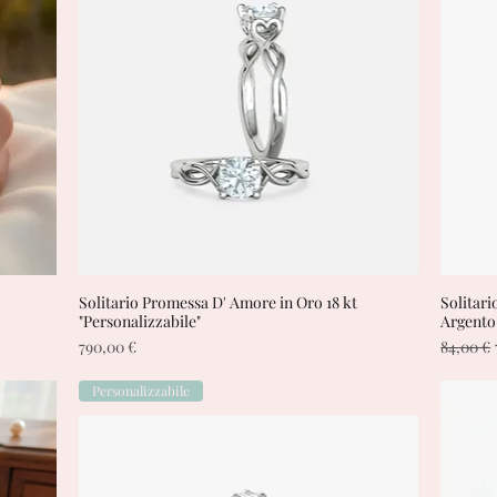
Solitario Promessa D' Amore in Oro 18 kt
Vista rapida
Solitari
"Personalizzabile"
Argento
Prezzo
Prezzo 
790,00 €
84,00 €
Personalizzabile