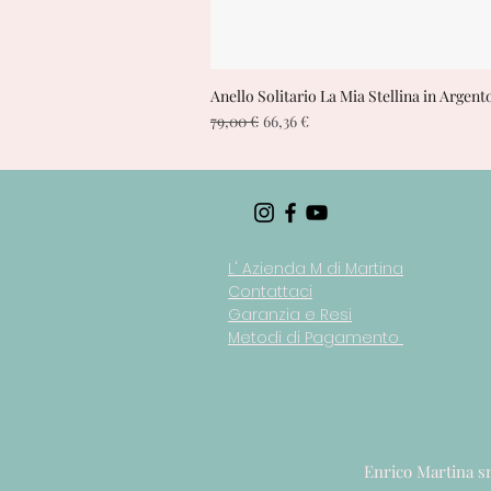
Anello Solitario La Mia Stellina in Argent
Vista rapida
Prezzo regolare
Prezzo scontato
79,00 €
66,36 €
L' Azienda M di Martina
Contattaci
Garanzia e Resi
Metodi di Pagamento
Enrico Martina s