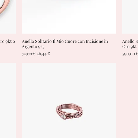
Oro 9kt o
Anello Solitario Il Mio Cuore con Incisione in
Vista rapida
Anello S
Argento 925
Oro 9kt 
Prezzo regolare
Prezzo scontato
Prezzo
54,00 €
46,44 €
590,00 