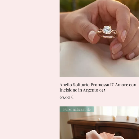
Anello Solitario Promessa D' Amore con
Vista rapida
Incisione in Argento 925
Prezzo
69,00 €
Personalizzabile