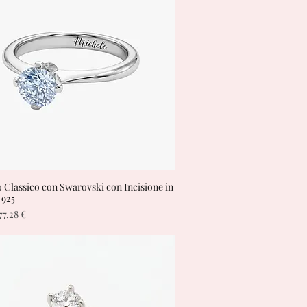
o Classico con Swarovski con Incisione in
Vista rapida
 925
regolare
Prezzo scontato
77,28 €