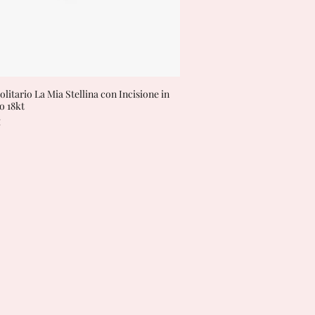
olitario La Mia Stellina con Incisione in
Vista rapida
o 18kt
€