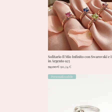
Solitario Il Mio Infinito con Swarovski e 
Vista rapida
in Argento 925
Prezzo regolare
Prezzo scontato
94,00 €
90,24 €
Personalizzabile