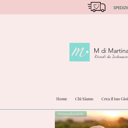
SPEDIZI
M di Martin
Ricordi da Indossare
Home
Chi Siamo
Crea il tuo Gio
Personalizzabile