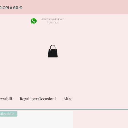
RIORI A 69 €
Assistenza dedicata
7 giorni su 7
izzabili
Regali per Occasioni
Altro
lizzabile