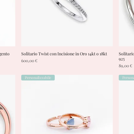
rgento
Solitario Twist con Incisione in Oro 14kt o 18kt
Vista rapida
Solitari
925
Prezzo
600,00 €
Prezzo
89,00 €
Personalizzabile
Persona