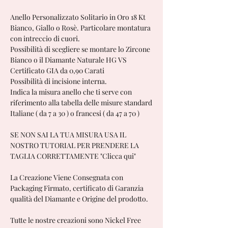
Anello Personalizzato Solitario in Oro 18 Kt
Bianco, Giallo o Rosè. Particolare montatura
con intreccio di cuori.
Possibilità di scegliere se montare lo Zircone
Bianco o il Diamante Naturale HG VS
Certificato GIA da 0,90 Carati
Possibilità di incisione interna.
Indica la misura anello che ti serve con
riferimento alla tabella delle misure standard
Italiane ( da 7 a 30 ) o francesi ( da 47 a 70 )
SE NON SAI LA TUA MISURA USA IL
NOSTRO TUTORIAL PER PRENDERE LA
TAGLIA CORRETTAMENTE "Clicca qui"
La Creazione Viene Consegnata con
Packaging Firmato, certificato di Garanzia
qualità del Diamante e Origine del prodotto.
Tutte le nostre creazioni sono Nickel Free