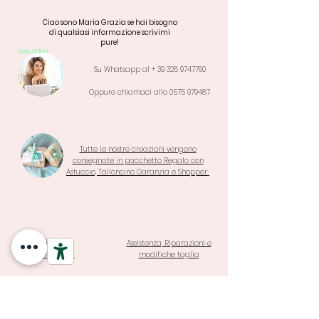
Ciao sono Maria Grazia se hai bisogno
di qualsiasi informazione scrivimi
pure!
Sono Online!
Su Whatsapp al +
39 328 9747760
Oppure chiamaci allo
0575 979487
Tutte le nostre creazioni vengono
consegnate in pacchetto Regalo con
Astuccio, Talloncino Garanzia e Shopper
Termini di
Assistenza, Riparazioni e
Garanzia e Resi
modifiche taglia