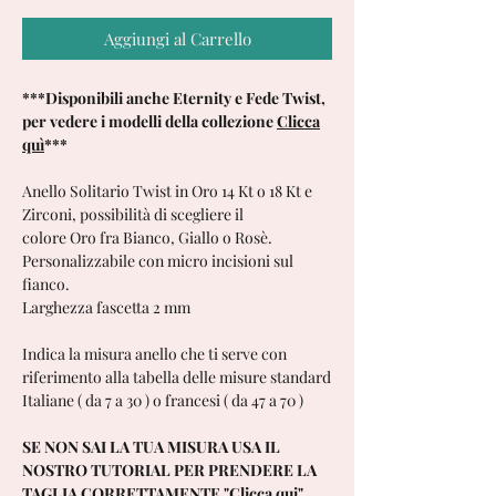
Aggiungi al Carrello
***Disponibili anche Eternity e Fede Twist,
per vedere i modelli della collezione
Clicca
quì
***
Anello Solitario Twist in Oro 14 Kt o 18 Kt e
Zirconi, possibilità di scegliere il
colore Oro fra Bianco, Giallo o Rosè.
Personalizzabile con micro incisioni sul
fianco.
Larghezza fascetta 2 mm
Indica la misura anello che ti serve con
riferimento alla tabella delle misure standard
Italiane ( da 7 a 30 ) o francesi ( da 47 a 70 )
SE NON SAI LA TUA MISURA USA IL
NOSTRO TUTORIAL PER PRENDERE LA
TAGLIA CORRETTAMENTE
"Clicca qui"