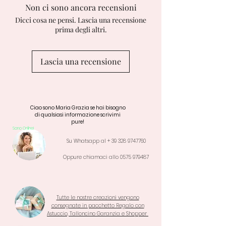
Non ci sono ancora recensioni
Dicci cosa ne pensi. Lascia una recensione
prima degli altri.
Lascia una recensione
Ciao sono Maria Grazia se hai bisogno
di qualsiasi informazione scrivimi
pure!
Sono Online!
Su Whatsapp al +
39 328 9747760
Oppure chiamaci allo
0575 979487
Tutte le nostre creazioni vengono
consegnate in pacchetto Regalo con
Astuccio, Talloncino Garanzia e Shopper