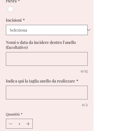
Pietra
*
Incisioni
*
Nomi o data da incidere dentro l'anello
(facoltativo)
0/15
Indica quì la taglia anello da realizzare
*
0/2
Quantità
*