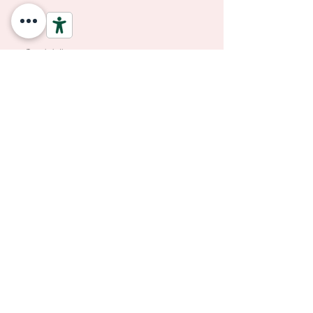
Termini di
Assistenza, Riparazioni e
Garanzia e Resi
modifiche taglia
SPEDIZIONE A PARTIRE DA 3,90
€ E GRATUITA PER ORDINI
SOPRA I 69 €
PAGAMENTI SICURI E GARANTITI CON SISTEMA DI
PROTEZIONE DEGLI ACQUISTI ANCHE IN 3 RATE A TASSO 0
Potresti Aggiungere