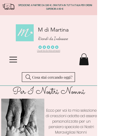
SPEDIZIONE A PARTIRE DA 3,90 €, GRATUITA IN TUTTA ITALIA PER ORDINI
SUPERIORI A 69 €
M di Martina
Ricordi da Indossare
Guarda le Recensioni
Cosa stai cercando oggi?
Per I Nostri Nonni
Ecco per voi la mia selezione
di creazioni adatte ad essere
personalizzate per un
pensiero speciale ai Nostri
Meravigliosi Nonni