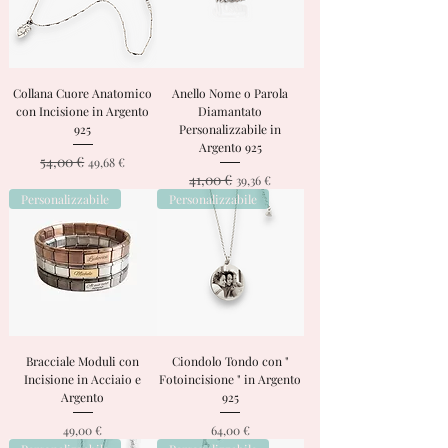
Collana Cuore Anatomico
Anello Nome o Parola
con Incisione in Argento
Diamantato
925
Personalizzabile in
Argento 925
54,00 €
Prezzo regolare
Prezzo scontato
49,68 €
41,00 €
Prezzo regolare
Prezzo scontato
39,36 €
Personalizzabile
Personalizzabile
Bracciale Moduli con
Ciondolo Tondo con "
Incisione in Acciaio e
Fotoincisione " in Argento
Argento
925
Prezzo
Prezzo
49,00 €
64,00 €