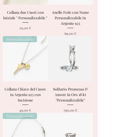
Collana due Cuori con
Anello Fede con Nome
Iniziale " Personalizzabile "
Personalizzabile in
Argento 925
Prezzo
29,00 €
Prezzo
69,00 €
Personalizzabile
Collana Chiave del Cuore
Solitario Promessa D'
in Argento 925 con
Amore in Oro 18 kt
Incisione
"Personalizzabile"
Prezzo
Prezzo
49,00 €
790,00 €
Personalizzabile