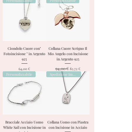
Personalizzabile
Personalizzabile
Ciondolo Cuore con"
Collana Cuore Scrigno Il
Fotoincisione " in Argento
Mio Angelo con Incisione
925
in Argento 925
94,00 €
Prezzo
Prezzo regolare
Prezzo scontato
64,00 €
82,72 €
Personalizzabile
Spedizione Immediata
Bracciale Acciaio Uomo
Collana Uomo con Piastra
White Sail con Incisione in
con Incisione in Acciaio