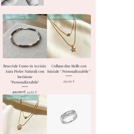
Spedizione Immediata
Spedizione Immediata
Bracciale Uomo in Acciaio
Collana due Stelle con
Aura Pietre Naturali con
Iniziale " Personalizzabile "
Incisione
Prezzo
29,00 €
"Personalizzabile"
49,00 €
Prezzo regolare
Prezzo scontato
41,65 €
Spedizione Immediata