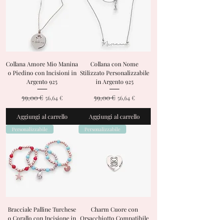
Collana Amore Mio Manina
Collana con Nome
o Piedino con Incisioni in
Stilizzato Personalizzabile
Argento 925
in Argento 925
59,00 €
59,00 €
Prezzo regolare
Prezzo scontato
Prezzo regolare
Prezzo scontato
56,64 €
56,64 €
Aggiungi al carrello
Aggiungi al carrello
Personalizzabile
Personalizzabile
Bracciale Palline Turchese
Charm Cuore con
o Corallo con Incisione in
Orsacchiotto Compatibile