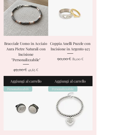
Bracciale Uomo in Acciaio
Coppia Anelli Puzzle con
Aura Pietre Naturali con
Incisione in Argento 925
Incisione
90,00 €
Prezzo regolare
Prezzo scontato
81,00 €
"Personalizzabile"
49,00 €
Prezzo regolare
Prezzo scontato
41,65 €
Aggiungi al carrello
Aggiungi al carrello
Personalizzabili
Personalizzabile