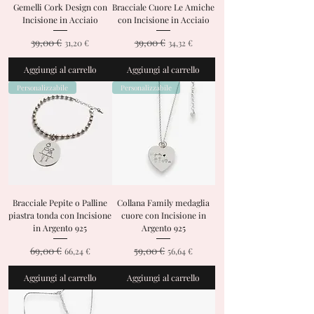
Gemelli Cork Design con
Bracciale Cuore Le Amiche
Incisione in Acciaio
con Incisione in Acciaio
39,00 €
39,00 €
Prezzo regolare
Prezzo scontato
Prezzo regolare
Prezzo scontato
31,20 €
34,32 €
Aggiungi al carrello
Aggiungi al carrello
Personalizzabile
Personalizzabile
Bracciale Pepite o Palline
Collana Family medaglia
piastra tonda con Incisione
cuore con Incisione in
in Argento 925
Argento 925
69,00 €
59,00 €
Prezzo regolare
Prezzo scontato
Prezzo regolare
Prezzo scontato
66,24 €
56,64 €
Aggiungi al carrello
Aggiungi al carrello