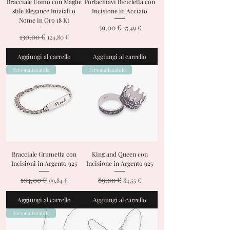
Bracciale Uomo con Maglie
Portachiavi Bicicletta con
stile Elegance Iniziali o
Incisione in Acciaio
Nome in Oro 18 Kt
39,00 €
Prezzo regolare
Prezzo scontato
35,49 €
130,00 €
Prezzo regolare
Prezzo scontato
124,80 €
Aggiungi al carrello
Aggiungi al carrello
Personalizzabile
Personalizzabile
Bracciale Grumetta con
King and Queen con
Incisioni in Argento 925
Incisione in Argento 925
104,00 €
89,00 €
Prezzo regolare
Prezzo scontato
Prezzo regolare
Prezzo scontato
99,84 €
84,55 €
Aggiungi al carrello
Aggiungi al carrello
Personalizzabile