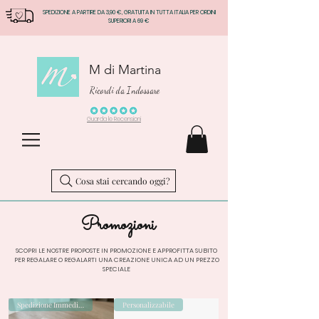
SPEDIZIONE A PARTIRE DA 3,90 €, GRATUITA IN TUTTA ITALIA PER ORDINI
SUPERIORI A 69 €
M di Martina
Ricordi da Indossare
Guarda le Recensioni
Cosa stai cercando oggi?
Promozioni
SCOPRI LE NOSTRE PROPOSTE IN PROMOZIONE E APPROFITTA SUBITO
PER REGALARE O REGALARTI UNA CREAZIONE UNICA AD UN PREZZO
SPECIALE
Spedizione Immediata
Personalizzabile