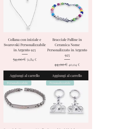
Collana con iniziale e
Bracciale Palline in
Swarovski Personalizzabile
Ceramica Nome
in Argento 925
Personalizzato in Argento
925
54,00 €
Prezzo regolare
Prezzo scontato
51,84 €
44,00 €
Prezzo regolare
Prezzo scontato
40,04 €
Aggiungi al carrello
Aggiungi al carrello
Personalizzabile
Personalizzabile