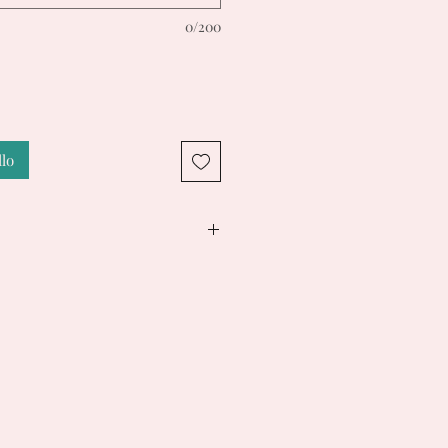
0/200
llo
ione e consegna per le
zione Immediata variano da 1 a
 Se Personalizzato 7/10 Giorni.