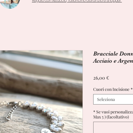
Regalo con Astuccio, Talloncino Garanzia e Shopper
Bracciale Donn
Acciaio e Argen
Prezzo
26,00 €
Cuori con Incisione
*
Seleziona
* Se vuoi personalizzar
Max 5 ) (facoltativo)