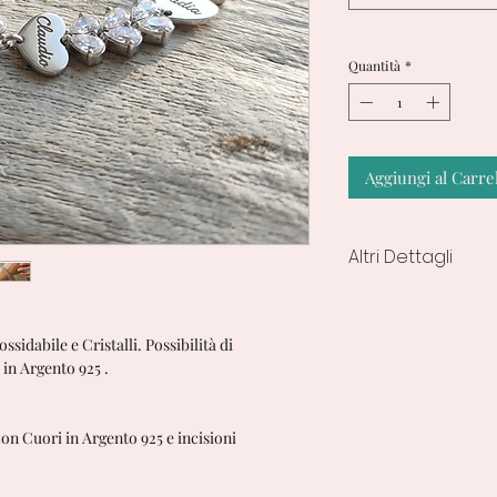
Quantità
*
Aggiungi al Carre
Altri Dettagli
I tempi di lavoraz
creazioni in Spedi
3 Giorni Lavorativi.
ssidabile e Cristalli. Possibilità di
in Argento 925 .
on Cuori in Argento 925 e incisioni