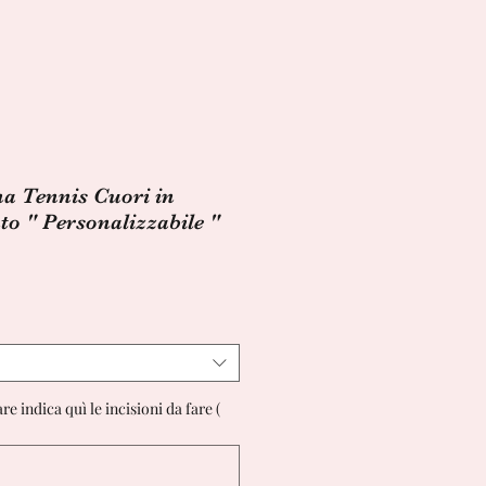
a Tennis Cuori in
to " Personalizzabile "
e indica quì le incisioni da fare (