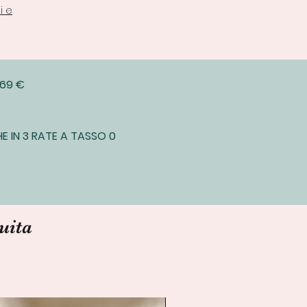
i e
 69 €
E IN 3 RATE A TASSO 0
uita
Spedizione Immediata