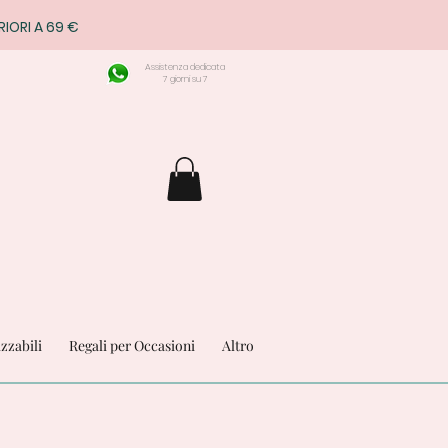
RIORI A 69 €
Assistenza dedicata
7 giorni su 7
izzabili
Regali per Occasioni
Altro