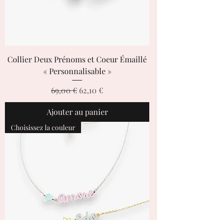
Collier Deux Prénoms et Coeur Émaillé
« Personnalisable »
Prix original
Prix promotionnel
69,00 €
62,10 €
Ajouter au panier
Choisissez la couleur