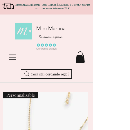
LIVRAISON ASSURÉE DANS TOUTE L'EUROPE À PARTIR DE 8 € Gratuit pour les
commandes supérieures à 120 €
M di Martina
Souvenirs à porter
Consultez les avis
Cosa stai cercando oggi?
Personnalisable