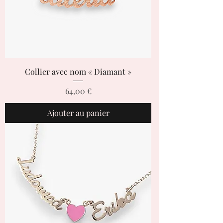
Collier avec nom « Diamant »
Prix
64,00 €
Ajouter au panier