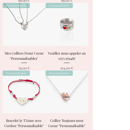
Prix
Prix
69,00 €
69,00 €
Personnalisable
Personnalisable
Mes Colliers Demi Coeur
Veuillez nous appeler au
"Personnalisables"
0575 979487
Prix
Prix
59,00 €
104,00 €
Personnalisable
Personnalisable
Bracelet Je T'Aime avec
Collier Toujours mon
Cordon "Personnalisable"
Coeur "Personnalisable"