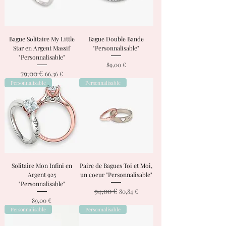
Bague Solitaire My Little
Bague Double Bande
Star en Argent Massif
"Personnalisable"
"Personnalisable"
Prix
89,00 €
79,00 €
Prix original
Prix promotionnel
66,36 €
Personnalisable
Personnalisable
Solitaire Mon Infini en
Paire de Bagues Toi et Moi,
Argent 925
un coeur "Personnalisable"
"Personnalisable"
94,00 €
Prix original
Prix promotionnel
80,84 €
Prix
89,00 €
Personnalisable
Personnalisable