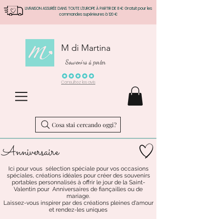
LIVRAISON ASSURÉE DANS TOUTE L'EUROPE À PARTIR DE 8 € Gratuit pour les
commandes supérieures à 120 €
M di Martina
Souvenirs à porter
Consultez les avis
Cosa stai cercando oggi?
Anniversaire
Ici pour vous sélection spéciale pour vos occasions
spéciales, créations idéales pour créer des souvenirs
portables personnalisés à offrir le jour de la Saint-
Valentin pour Anniversaires de fiançailles ou de
mariage.
Laissez-vous inspirer par des créations pleines d'amour
et rendez-les uniques