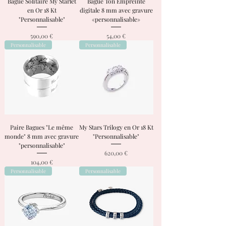
Bague Solitaire My Starlet
Bague Ton Empreinte
en Or 18 Kt
digitale 8 mm avec gravure
"Personnalisable"
«personnalisable»
Prix
Prix
590,00 €
54,00 €
Personnalisable
Personnalisable
Paire Bagues "Le même
My Stars Trilogy en Or 18 Kt
monde" 8 mm avec gravure
"Personnalisable"
"personnalisable"
Prix
620,00 €
Prix
104,00 €
Personnalisable
Personnalisable