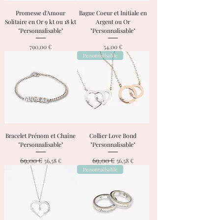
Promesse d'Amour
Bague Coeur et Initiale en
Solitaire en Or 9 kt ou 18 kt
Argent ou Or
"Personnalisable"
"Personnalisable"
Prix
Prix
790,00 €
54,00 €
Personnalisable
Bracelet Prénom et Chaîne
Collier Love Bond
"Personnalisable"
"Personnalisable"
69,00 €
69,00 €
Prix original
Prix promotionnel
Prix original
Prix promotionnel
56,58 €
56,58 €
Personnalisable