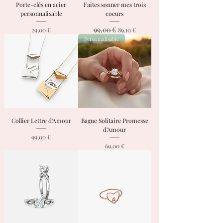
Porte-clés en acier
Faites sonner mes trois
personnalisable
coeurs
99,00 €
Prix
Prix original
Prix promotionnel
29,00 €
89,10 €
Personnalisable
Collier Lettre d'Amour
Bague Solitaire Promesse
d'Amour
Prix
99,00 €
Prix
69,00 €