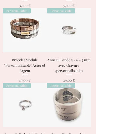
Prix
Prix
39,00 €
59,00 €
Personnalisable
Personnalisable
Bracelet Module
Anneau Bande 5 - 6 - 7 mm
"Personnalisable" Acier et
avec Gravure
Argent
«personnalisable»
Prix
Prix
49,00 €
49,00 €
Personnalisable
Personnalisable