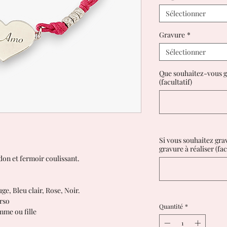
Sélectionner
Gravure
*
Sélectionner
Que souhaitez-vous gr
(facultatif)
Si vous souhaitez grav
gravure à réaliser (fac
don et fermoir coulissant.
e, Bleu clair, Rose, Noir.
erso
Quantité
*
mme ou fille