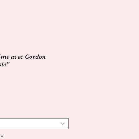
Aime avec Cordon
ble"
*