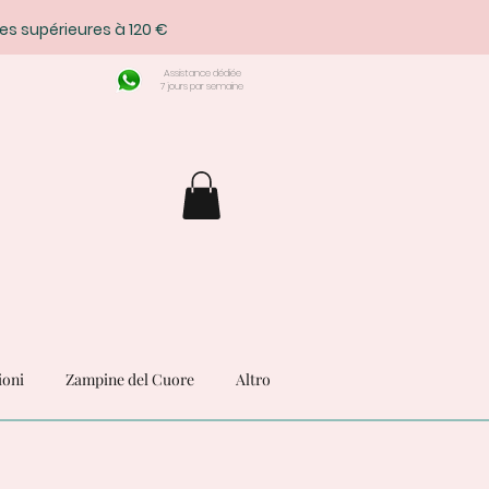
es supérieures à 120 €
Assistance dédiée
7 jours par semaine
ioni
Zampine del Cuore
Altro