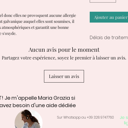
el donc elles ne provoquent aucune allergie
Ajouter au panier
t galvanique auquel elles sont soumises, il
ts atmosphériques et garantit une bonne
e s'oxyde.
Délais de traitem
Les délais de trai
Aucun avis pour le moment
créations personna
Partagez votre expérience, soyez le premier à laisser un avis.
ouvrés à compter
Laisser un avis
! Je m'appelle Maria Grazia si
avez besoin d'une aide dédiée
Je s
Sur Whatsapp au +39 328 9747760
li