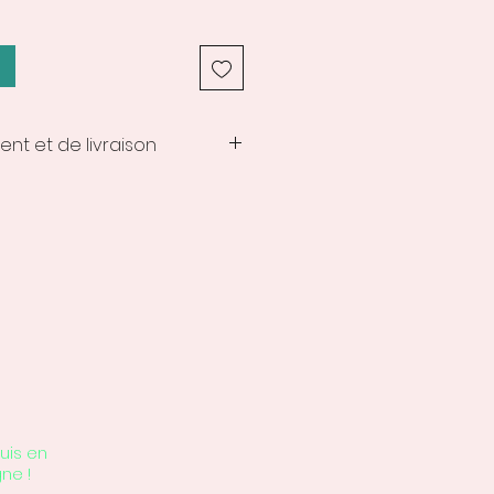
ent et de livraison
tement et de livraison des
lisées varient de 10 à 15 jours
 de la commande.
uis en
gne !