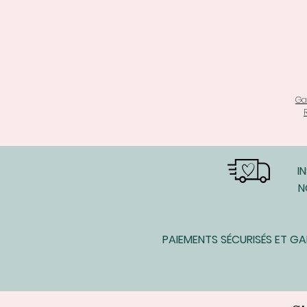
Ga
I
N
PAIEMENTS SÉCURISÉS ET G