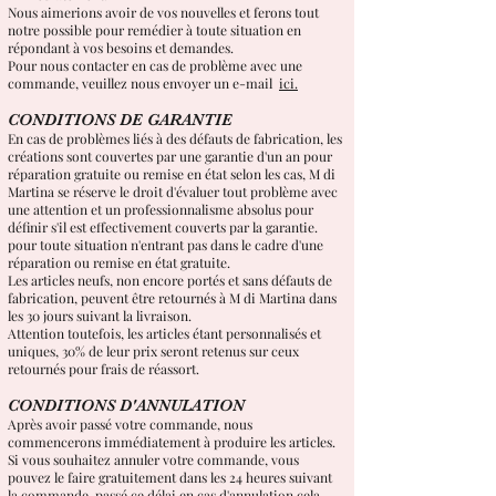
Nous aimerions avoir de vos nouvelles et ferons tout
notre possible pour remédier à toute situation en
répondant à vos besoins et demandes.
Pour nous contacter en cas de problème avec une
commande, veuillez nous envoyer un e-mail
ici.
CONDITIONS DE GARANTIE
En cas de problèmes liés à des défauts de fabrication, les
créations sont couvertes par une garantie d'un an pour
réparation gratuite ou remise en état selon les cas, M di
Martina se réserve le droit d'évaluer tout problème avec
une attention et un professionnalisme absolus pour
définir s'il est effectivement couverts par la garantie.
pour toute situation n'entrant pas dans le cadre d'une
réparation ou remise en état gratuite.
Les articles neufs, non encore portés et sans défauts de
fabrication, peuvent être retournés à M di Martina dans
les 30 jours suivant la livraison.
Attention toutefois, les articles étant personnalisés et
uniques, 30% de leur prix seront retenus sur ceux
retournés pour frais de réassort.
CONDITIONS D'ANNULATION
Après avoir passé votre commande, nous
commencerons immédiatement à produire les articles.
Si vous souhaitez annuler votre commande, vous
pouvez le faire gratuitement dans les 24 heures suivant
la commande, passé ce délai en cas d'annulation cela