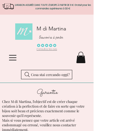
LIVRAISON ASSURÉE DANS TOUTE L'EUROPE À PARTIR DE 8 € Gratuit pour les
commandes supérieures à 120 €
M di Martina
Souvenirs à porter
Consultez les avis
Cosa stai cercando oggi?
Garantie
Chez M di Martina, l'objectif est de créer chaque
création à la perfection et de faire en sorte que votre
bijou soit beau et précieux exactement comme le
souvenir qu'il représente.
Mais si vous pensez que votre article est arrivé
endommagé ou erroné, veuillez nous contacter
immédiatement.