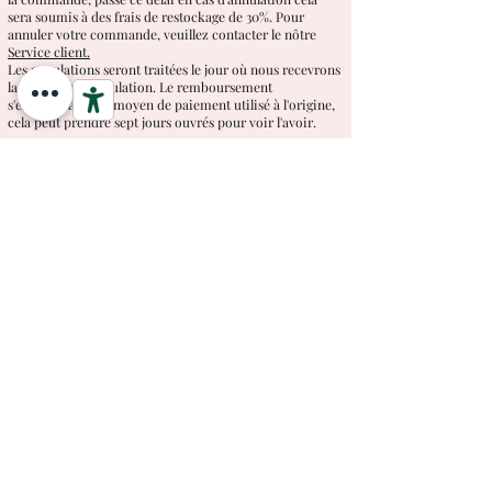
sera soumis à des frais de restockage de 30%. Pour
annuler votre commande, veuillez contacter le nôtre
Service client.
Les annulations seront traitées le jour où nous recevrons
la demande d'annulation. Le remboursement
s'effectuera sur le moyen de paiement utilisé à l'origine,
cela peut prendre sept jours ouvrés pour voir l'avoir.
M par Martina oui se réserve le droit de modifier ces
procédures à tout moment. Là une notification des
changements sera publiée sur cette page.
Si vous avez des questions ou des demandes concernant
cette politique ou l'une de nos autres politiques, veuillez
Contactez notre service client.
#mdimartina
Enrico Martina srl Loc.Rigutino Ovest
268 52100
Arezzo Numéro de TVA
02242240519
REA AR-171968
Compagnie M de Martina
Politique de