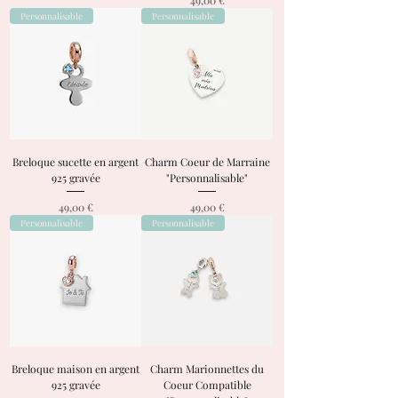
49,00 €
Personnalisable
Personnalisable
Breloque sucette en argent
Charm Coeur de Marraine
925 gravée
"Personnalisable"
Prix
Prix
49,00 €
49,00 €
Personnalisable
Personnalisable
Breloque maison en argent
Charm Marionnettes du
925 gravée
Coeur Compatible