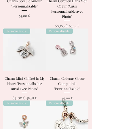
Charm Sceau d'Amour
Charm Cercueil Dans Mon
"Personnalisable"
Coeur "Aussi
Personnalisable avec
Prix
54,00 €
Photo"
69,00 €
Prix original
Prix promotionnel
66,24 €
Personnalisable
Personnalisable
Charm Mini Coffret In My
Charm Cadenas Coeur
Heart "Personnalisable
Compatible
aussi avec Photo"
"Personnalisable"
64,00 €
Prix original
Prix promotionnel
Prix
58,88 €
49,00 €
Personnalisable
Personnalisable