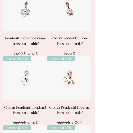
Pendentif flocon de neige
Charm Pendentif Lion
"personnalisable"
"Personnalisable"
39,00 €
Prix original
Prix promotionnel
Prix
34,32 €
39,00 €
Personnalisable
Personnalisable
Charm Pendentif Éléphant
Charm Pendentif Licorne
"Personnalisable"
"Personnalisable"
39,00 €
39,00 €
Prix original
Prix promotionnel
Prix original
Prix promotionnel
32,76 €
35,88 €
Personnalisable
Personnalisable