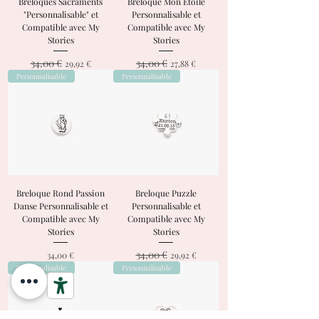
Breloques Sacraments
Breloque Mon Etoile
"Personnalisable" et
Personnalisable et
Compatible avec My
Compatible avec My
Stories
Stories
34,00 €
34,00 €
Prix original
Prix promotionnel
Prix original
Prix promotionnel
29,92 €
27,88 €
Personnalisable
Personnalisable
Breloque Rond Passion
Breloque Puzzle
Danse Personnalisable et
Personnalisable et
Compatible avec My
Compatible avec My
Stories
Stories
34,00 €
Prix
Prix original
Prix promotionnel
34,00 €
29,92 €
Personnalisable
Personnalisable