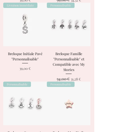
Livraison immédiate
Personnalisable
Breloque Initiale Pavé
Breloque Famille
"Personnalisable"
"Personnalisable" et
Compatible avec My
Prix
39,00 €
Stories
34,00 €
Prix original
Prix promotionnel
31,28 €
Personnalisable
Personnalisable