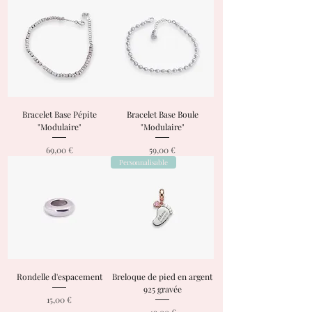
Bracelet Base Pépite
Bracelet Base Boule
"Modulaire"
"Modulaire"
Prix
Prix
69,00 €
59,00 €
Personnalisable
Rondelle d'espacement
Breloque de pied en argent
925 gravée
Prix
15,00 €
Prix