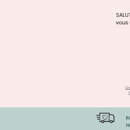
SALUT
vous 
Ga
I
N