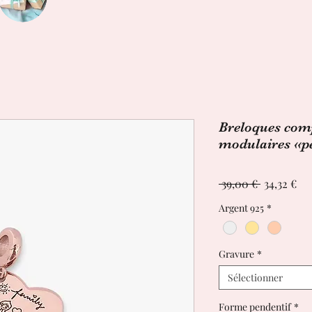
Breloques comp
modulaires «p
Prix
Pri
 39,00 € 
34,32 €
original
pr
Argent 925
*
Gravure
*
Sélectionner
Forme pendentif
*