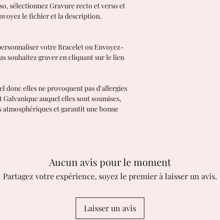
délais varient en f
rso, sélectionnez Gravure recto et verso et
commandée.
nvoyez le fichier et la description.
EXPÉDITIONS EN ITALI
Suivi avec GLS Exp
EXPÉDITIONS HORS IT
ersonnaliser votre Bracelet ou Envoyez-
Suivi par courrier 
us souhaitez graver en cliquant sur le lien
Les acheteurs son
droits de douane a
responsable des r
el donc elles ne provoquent pas d'allergies
contrôles douanier
nt Galvanique auquel elles sont soumises,
Retours et échan
ts atmosphériques et garantit une bonne
J'accepte les reto
Contactez-moi sous
Renvoyez-moi les a
livraison
Demander une annu
Aucun avis pour le moment
suivant l'achat
Partagez votre expérience, soyez le premier à laisser un avis.
Cependant, contac
des problèmes a
Les articles suiva
ni échangés
Laisser un avis
En raison de la na