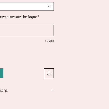
raver sur votre breloque ?
0/500
ions
nt des créations
 compter de la commande, les