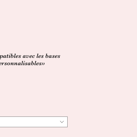
atibles avec les bases
ersonnalisables»
x
omotionnel