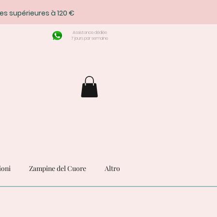
es supérieures à 120 €
Assistance dédiée
7 jours par semaine
ioni
Zampine del Cuore
Altro