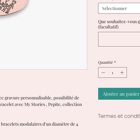
Sélectionner
Que souhaitez-vous g
(facultatif)
Quantité
*
Ajouter au panier
ec gravure personnalisable, possibilité de
Bracelet avec
My Stories
,
Pepite, collection
Termes et condit
 bracelets modulaires d'un diamètre de 4
Temps de traiteme
1 à 2 semaines à