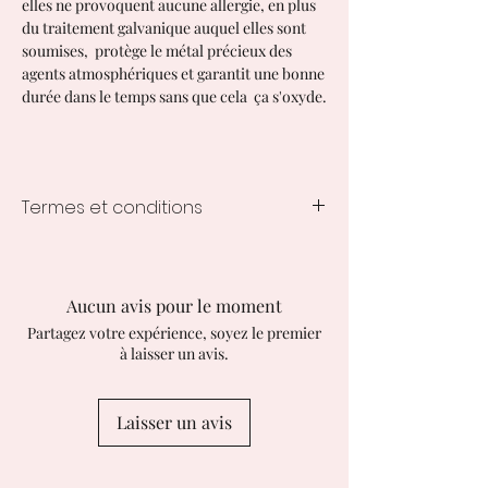
elles ne provoquent aucune allergie, en plus
du traitement galvanique auquel elles sont
soumises, protège le métal précieux des
agents atmosphériques et garantit une bonne
durée dans le temps sans que cela ça s'oxyde.
Termes et conditions
Délai de traitement
1-2 semaines à compter de la
commande
Aucun avis pour le moment
Retours et échanges
Partagez votre expérience, soyez le premier
J'accepte les retours, les échanges et
à laisser un avis.
les annulations
Contactez-moi sous : 14 jours après la
livraison
Laisser un avis
Renvoyez-moi les articles sous : 30
jours après la livraison
Demander une annulation dans les 2