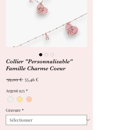
Collier "Personnalisable"
Famille Charme Coeur
Prix
Prix
 59,00 € 
55,46 €
original
promotionnel
Argent 925
*
Gravure
*