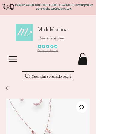
LIVRAISON ASSURÉE DANS TOUTE L'EUROPE À PARTIR DE 8 € Gratuit pour les
commandes supérieures à 120 €
M di Martina
Souvenirs à porter
Consultez les avis
Cosa stai cercando oggi?