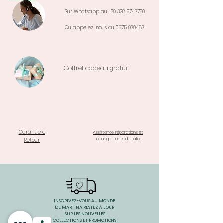
Sur Whatsapp au
+39 328 9747760
Ou appelez-nous au
0575 979487
Coffret cadeau gratuit
Garantie e
Assistance, réparations et
changements de taille
Retour
INSCRIVEZ-VOUS AU MONDE
DE MARTINA RESTEZ À JOUR
SUR LES NOUVELLES
COLLECTIONS ET PROMOTIONS