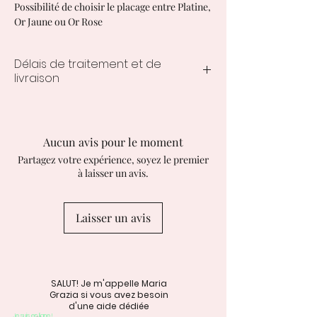
Possibilité de choisir le placage entre Platine,
Or Jaune ou Or Rose
Délais de traitement et de
livraison
Les délais de traitement et de
livraison des créations personnalisées
varient de 10 à 15 jours ouvrés à
Aucun avis pour le moment
compter de la commande.
Partagez votre expérience, soyez le premier
à laisser un avis.
Laisser un avis
SALUT! Je m'appelle Maria
Grazia si vous avez besoin
d'une aide dédiée
Je suis en ligne !