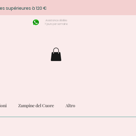
es supérieures à 120 €
Assistance dédiée
7 jours par semaine
ioni
Zampine del Cuore
Altro