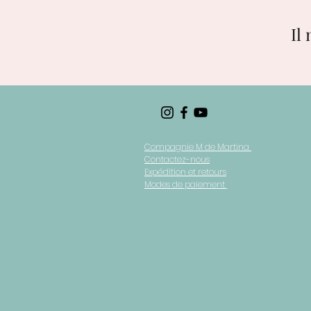
Il
Compagnie M de Martina
Contactez-nous
Expédition et retours
Modes de paiement