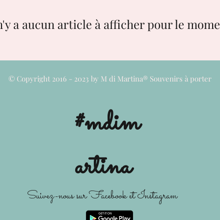
 n'y a aucun article à afficher pour le mome
© Copyright 2016 - 2023 by M di Martina® Souvenirs à porter
#mdim
artina
Suivez-nous sur Facebook et Instagram