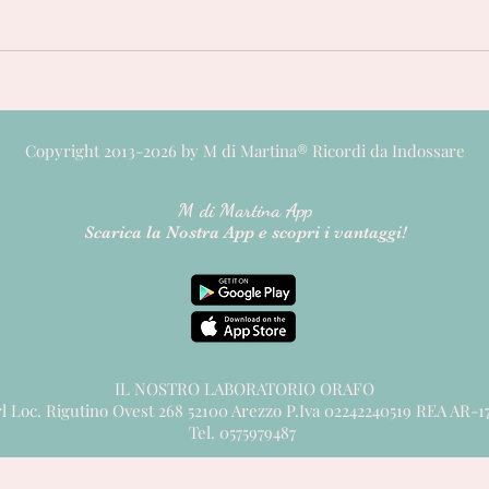
Copyright 2013-2026 by M di Martina® Ricordi da Indossare
M di M
artina App
Scarica la Nostra App e scopri i vantaggi!
IL NOSTRO LABORATORIO ORAFO
rl Loc. Rigutino Ovest 268 52100 Arezzo P.Iva 02242240519 REA AR-1
Tel. 0575979487