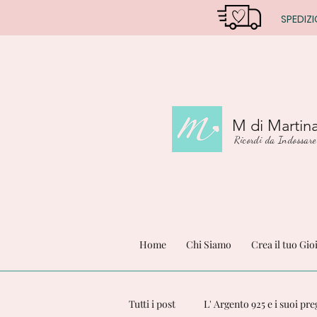
SPEDIZI
M di Martin
Ricordi da Indossare
Home
Chi Siamo
Crea il tuo Gio
Tutti i post
L' Argento 925 e i suoi pre