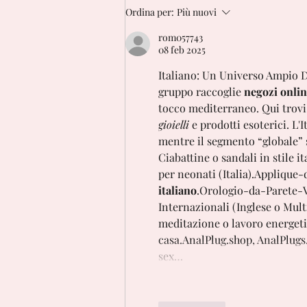
Bracciali personalizzati con
Ordina per:
Più nuovi
dedica: un tocco personale al
tuo regalo
rom057743
08 feb 2025
Italiano: Un Universo Ampio D
gruppo raccoglie 
negozi onlin
tocco mediterraneo. Qui trovi
gioielli
 e prodotti esoterici. L'
mentre il segmento “globale” 
Ciabattine o sandali in stile it
per neonati (Italia).
Applique-
italiano
.
Orologio-da-Parete-
Internazionali (Inglese o Mult
meditazione o lavoro 
energeti
casa.
AnalPlug.shop
, 
AnalPlugs
sex…