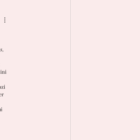
ys
, 
 
: 
ini 
zi 
er 
i 