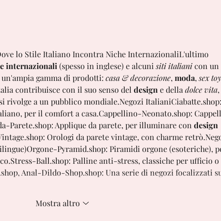
Collane doppio nome
personalizzate: Due nomi e
un cuore per celebrare i
legami
ove lo Stile Italiano Incontra Niche InternazionaliL'ultimo 
e internazionali
 (spesso in inglese) e alcuni 
siti italiani
 con un 
 un'ampia gamma di prodotti: 
casa & decorazione
, 
moda
, 
sex to
Italia contribuisce con il suo senso del 
design
 e della 
dolce vita
,
si rivolge a un pubblico mondiale.Negozi 
Italiani
Ciabatte.shop
aliano, per il comfort a 
casa.
Cappellino-Neonato.shop
: Cappell
da-Parete.shop
: Applique da parete, per illuminare con 
design 
Vintage.shop
: Orologi da parete vintage, con charme retrò.Nego
ilingue)
Orgone-Pyramid.shop
: Piramidi orgone (esoteriche), p
co.
Stress-Ball.shop
: Palline anti-stress, classiche per ufficio o 
.shop
, 
Anal-Dildo-Shop.shop
: Una serie di negozi focalizzati su
Mostra altro