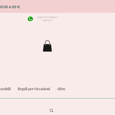
RIORI A 69 €
Assistenza dedicata
7 giorni su 7
izzabili
Regali per Occasioni
Altro