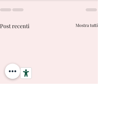
Post recenti
Mostra tutti
L' Argento è Ete