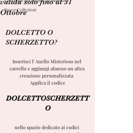
valida solo fino al 31
Creazione dei Ricordi da Indossare
Nuove Collezioni
Ottobre
DOLCETTO O 
SCHERZETTO?
Inserisci l' Anello Misterioso nel 
carrello e aggiungi almeno un altra 
creazione personalizzata  
Applica il codice
DOLCETTOSCHERZETT
O
nello spazio dedicato ai codici 