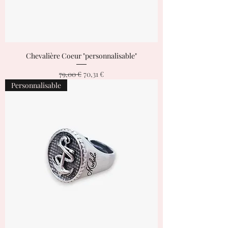
Chevalière Coeur "personnalisable"
Prix original
Prix promotionnel
79,00 €
70,31 €
Personnalisable