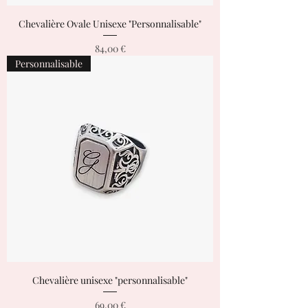
Chevalière Ovale Unisexe "Personnalisable"
Prix
84,00 €
Personnalisable
Chevalière unisexe "personnalisable"
Prix
69,00 €