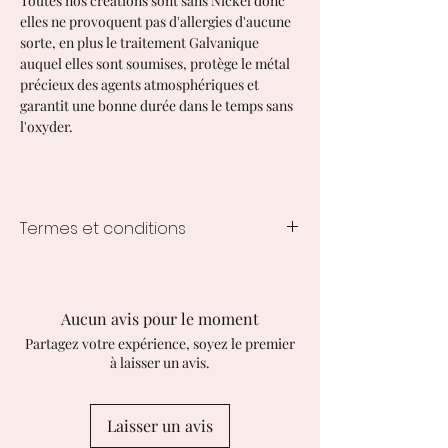
Toutes nos créations sont sans Nickel donc
elles ne provoquent pas d'allergies d'aucune
sorte, en plus le traitement Galvanique
auquel elles sont soumises, protège le métal
précieux des agents atmosphériques et
garantit une bonne durée dans le temps sans
l'oxyder.
Termes et conditions
Temps de traitement des créations
1 à 2 semaines à compter de la
commande, les délais varient en
Aucun avis pour le moment
fonction de la création commandée.
Partagez votre expérience, soyez le premier
EXPÉDITIONS EN ITALIE
à laisser un avis.
Suivi avec GLS Express Courier 24/48
heures
EXPÉDITIONS HORS ITALIE
Laisser un avis
Suivi par courrier express, livraison en