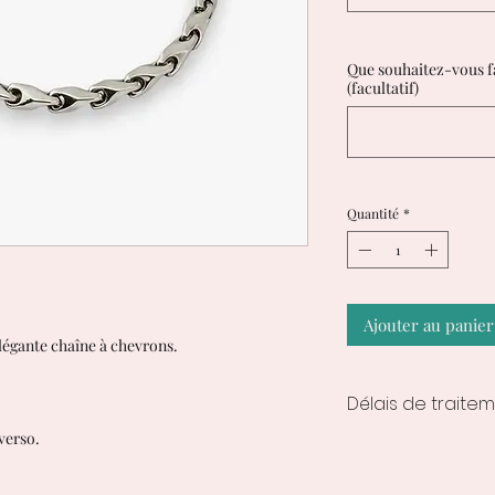
Que souhaitez-vous fai
(facultatif)
Quantité
*
Ajouter au panier
élégante chaîne à chevrons.
Délais de traite
verso.
7 à 10 jours ouvrab