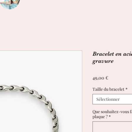
Bracelet en ac
gravure
Prix
49,00 €
Taille du bracelet
*
Sélectionner
Que souhaitez-vous fa
plaque ?
*