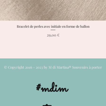
Bracelet de perles avec initiale en forme de ballon
Aperçu rapide
Prix
29,00 €
© Copyright 2016 - 2023 by M di Martina® Souvenirs à porter
#mdim