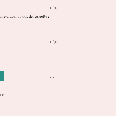
0/30
re graver au dos de l'assiette ?
0/30
ment
les