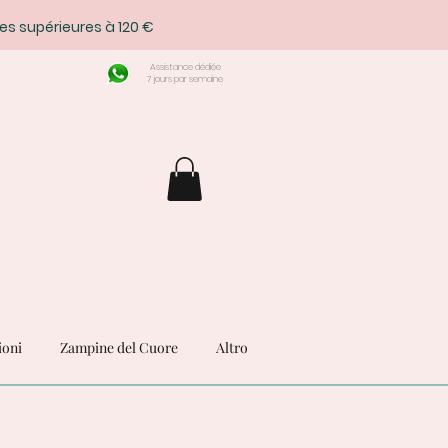
es supérieures à 120 €
Assistance dédiée
7 jours par semaine
ioni
Zampine del Cuore
Altro