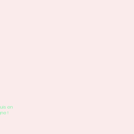
uis en
gne !