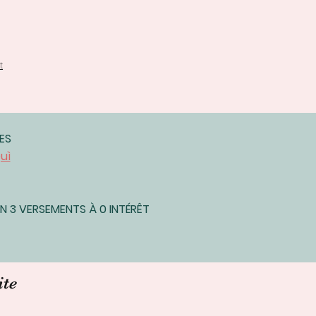
t
ES
uì
 3 VERSEMENTS À 0 INTÉRÊT
ite