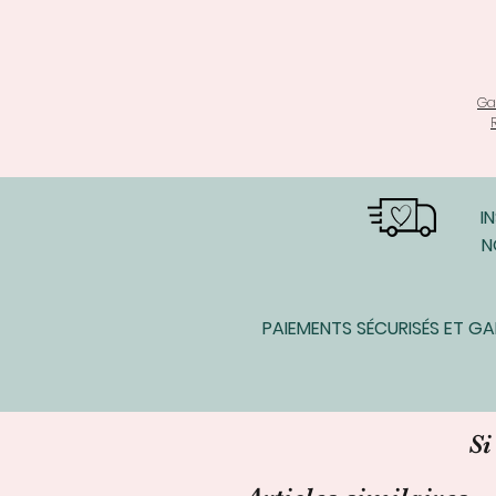
Ga
I
N
PAIEMENTS SÉCURISÉS ET G
Si