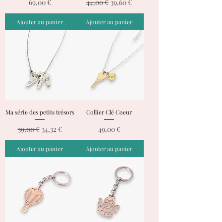
Prix
Prix original
Prix promotionnel
69,00 €
44,00 €
39,60 €
Ajouter au panier
Ajouter au panier
Ma série des petits trésors
Collier Clé Coeur
Prix original
Prix promotionnel
Prix
39,00 €
34,32 €
49,00 €
Ajouter au panier
Ajouter au panier