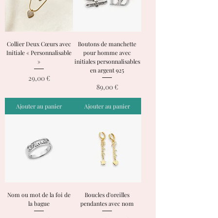
Collier Deux Cœurs avec
Boutons de manchette
Initiale « Personnalisable
pour homme avec
»
initiales personnalisables
en argent 925
Prix
29,00 €
Prix
89,00 €
Ajouter au panier
Ajouter au panier
Nom ou mot de la foi de
Boucles d'oreilles
la bague
pendantes avec nom