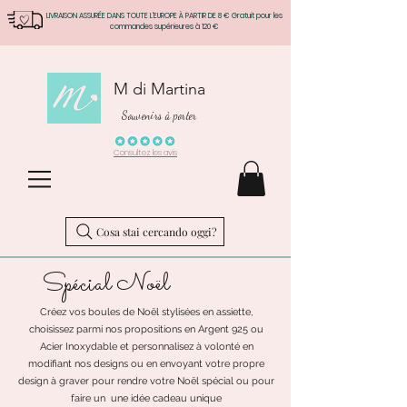
LIVRAISON ASSURÉE DANS TOUTE L'EUROPE À PARTIR DE 8 € Gratuit pour les
commandes supérieures à 120 €
M di Martina
Souvenirs à porter
Consultez les avis
Cosa stai cercando oggi?
Spécial Noël
Créez vos boules de Noël stylisées en assiette,
choisissez parmi nos propositions en Argent 925 ou
Acier Inoxydable et personnalisez à volonté en
modifiant nos designs ou en envoyant votre propre
design à graver pour rendre votre Noël spécial ou pour
faire un une idée cadeau unique