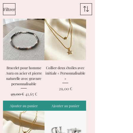
Filtrer
Bracelet pour homme
Collier deux étoiles avec
Aura en acier et pierre
initiale « Personnalisable
naturelle avec gravure
»
personnalisable
Prix
29,00 €
Prix original
Prix promotionnel
49,00 €
41,65 €
Ajouter au panier
Ajouter au panier