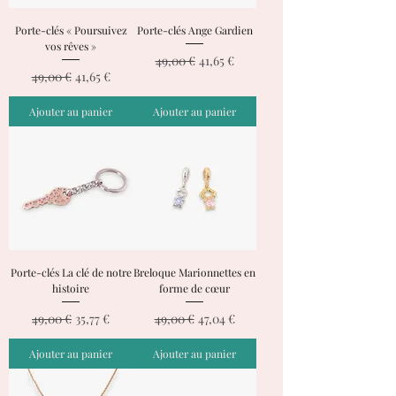
Porte-clés « Poursuivez
Porte-clés Ange Gardien
vos rêves »
Prix original
Prix promotionnel
49,00 €
41,65 €
Prix original
Prix promotionnel
49,00 €
41,65 €
Ajouter au panier
Ajouter au panier
Porte-clés La clé de notre
Breloque Marionnettes en
histoire
forme de cœur
Prix original
Prix promotionnel
Prix original
Prix promotionnel
49,00 €
35,77 €
49,00 €
47,04 €
Ajouter au panier
Ajouter au panier