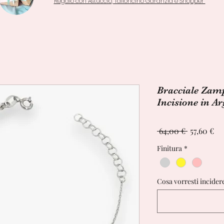
Regalo con Astuccio, Talloncino Garanzia e Shopper
Bracciale Zam
Incisione in A
Prezzo
Pr
 64,00 € 
57,60 €
regolare
sc
Finitura
*
Cosa vorresti incider