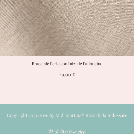
Bracciale Perle con Iniziale Palloncino
Vista rapida
Prezzo
29,00 €
Copyright 2013-2026 by M di Martina® Ricordi da Indossare
M di M
artina App