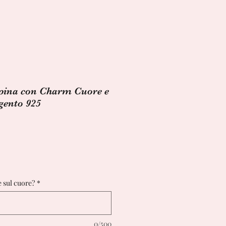
pina con Charm Cuore e
rgento 925
ezzo
ontato
e sul cuore?
*
0/500