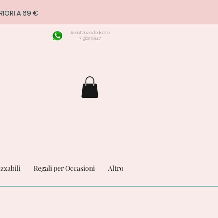
RIORI A 69 €
Assistenza dedicata
7 giorni su 7
izzabili
Regali per Occasioni
Altro