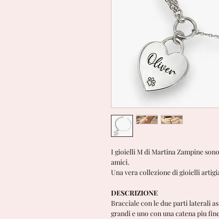
I gioielli M di Martina Zampine sono 
amici.
Una vera collezione di gioielli artigia
DESCRIZIONE
Bracciale con le due parti laterali 
grandi e uno con una catena piu fine