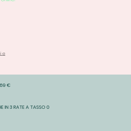
i e
 69 €
E IN 3 RATE A TASSO 0