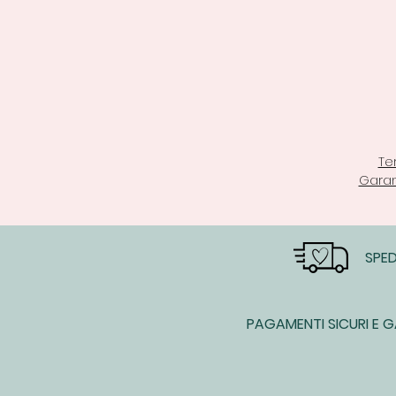
Te
Garan
SPED
PAGAMENTI SICURI E G