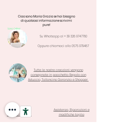
Ciao sono Maria Grazia se hai bisogno
di qualsiasi informazione scrivimi
pure!
Sono Online!
Su Whatsapp al +
39 328 9747760
Oppure chiamaci allo
0575 979487
Tutte le nostre creazioni vengono
consegnate in pacchetto Regalo con
Astuccio, Talloncino Garanzia e Shopper
Termini di
Assistenza, Riparazioni e
Garanzia e Resi
modifiche taglia