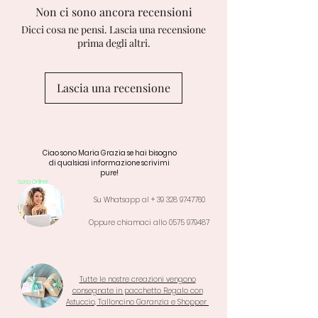
Non ci sono ancora recensioni
Dicci cosa ne pensi. Lascia una recensione
prima degli altri.
Lascia una recensione
Ciao sono Maria Grazia se hai bisogno
di qualsiasi informazione scrivimi
pure!
Sono Online!
Su Whatsapp al +
39 328 9747760
Oppure chiamaci allo
0575 979487
Tutte le nostre creazioni vengono
consegnate in pacchetto Regalo con
Astuccio, Talloncino Garanzia e Shopper