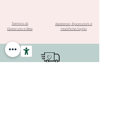
Termini di
Assistenza, Riparazioni e
Garanzia e Resi
modifiche taglia
SPEDIZIONE A PARTIRE DA 3,90
€ E GRATUITA PER ORDINI
SOPRA I 69 €
PAGAMENTI SICURI E GARANTITI CON SISTEMA DI
PROTEZIONE DEGLI ACQUISTI ANCHE IN 3 RATE A TASSO 0
Potresti Aggiungere