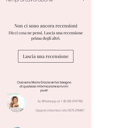
7/10 Giorni Lavorativi dall' ordine
Non ci sono ancora recensioni
Dicci cosa ne pensi. Lascia una recensione
prima degli altri.
Lascia una recensione
Ciao sono Maria Grazia se hai bisogno
di qualsiasi informazione scrivimi
pure!
Sono Online!
Su Whatsapp al +
39 328 9747760
Oppure chiamaci allo
0575 979487