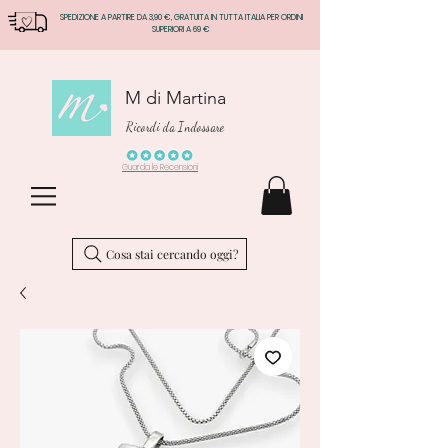
SPEDIZIONE A PARTIRE DA 3,90 €, GRATUITA IN TUTTA ITALIA PER ORDINI
SUPERIORI A 69 €
M di Martina
Ricordi da Indossare
Guarda le Recensioni
Cosa stai cercando oggi?