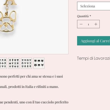
Seleziona
Quantità
*
Aggiungi al Carre
Tempi di Lavoraz
7/10 giorni lavorativ
 sono perfetti per chi ama se stessa e i suoi
nali, prodotti in Italia e rifiniti a mano.
ue pendenti, uno con il tuo cucciolo preferito