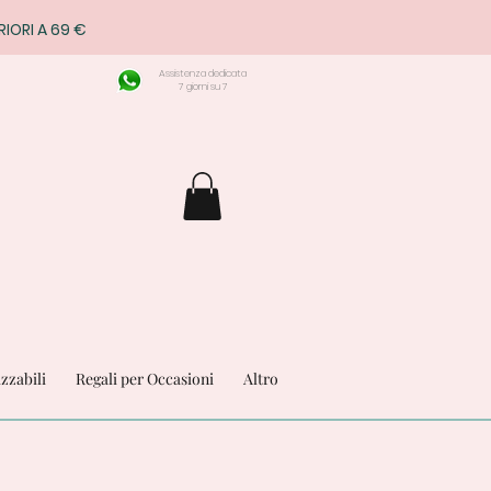
RIORI A 69 €
Assistenza dedicata
7 giorni su 7
izzabili
Regali per Occasioni
Altro