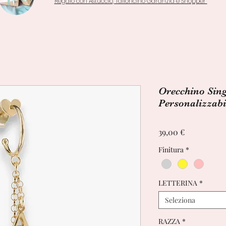
Regalo con Astuccio, Talloncino Garanzia e Shopper
Orecchino Sing
Personalizzabi
Prezzo
39,00 €
Finitura
*
LETTERINA
*
Seleziona
RAZZA
*