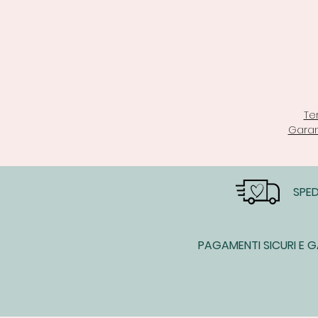
Te
Garan
SPED
PAGAMENTI SICURI E G