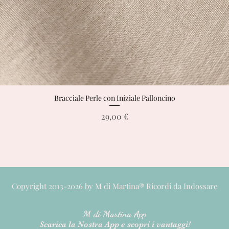
Bracciale Perle con Iniziale Palloncino
Vista rapida
Prezzo
29,00 €
Copyright 2013-2026 by M di Martina® Ricordi da Indossare
M di M
artina App
Scarica la Nostra App e scopri i vantaggi!