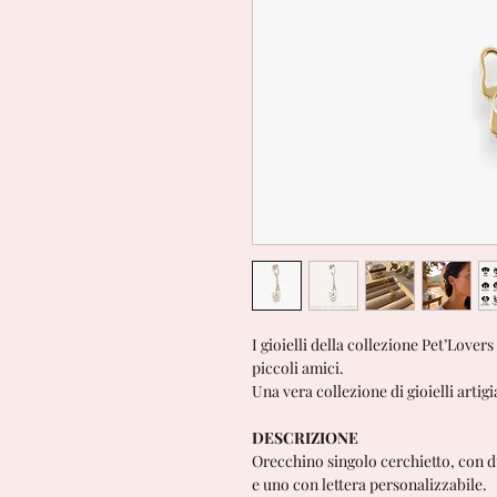
I gioielli della collezione Pet’Lovers
piccoli amici.
Una vera collezione di gioielli artigia
DESCRIZIONE
Orecchino singolo cerchietto, con d
e uno con lettera personalizzabile.