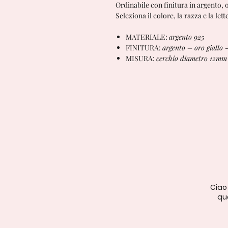
Ordinabile con finitura in argento, 
Seleziona il colore, la razza e la lett
MATERIALE:
argento 925
FINITURA:
argento – oro giallo 
MISURA:
cerchio diametro 12mm
Ciao
qua