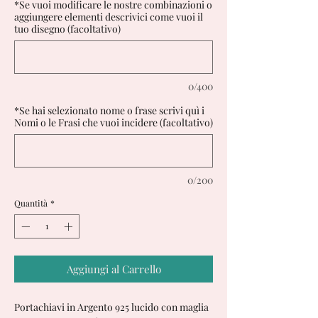
*Se vuoi modificare le nostre combinazioni o
aggiungere elementi descrivici come vuoi il
tuo disegno (facoltativo)
0/400
*Se hai selezionato nome o frase scrivi quì i
Nomi o le Frasi che vuoi incidere (facoltativo)
0/200
Quantità
*
Aggiungi al Carrello
Portachiavi in Argento 925 lucido con maglia