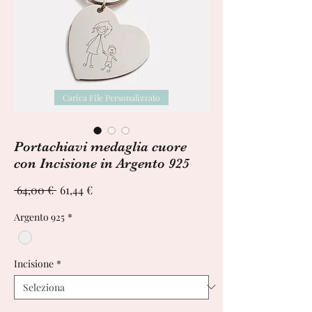
Carica File Personalizzato
Portachiavi medaglia cuore
con Incisione in Argento 925
Prezzo
Prezzo
 64,00 € 
61,44 €
regolare
scontato
Argento 925
*
Incisione
*