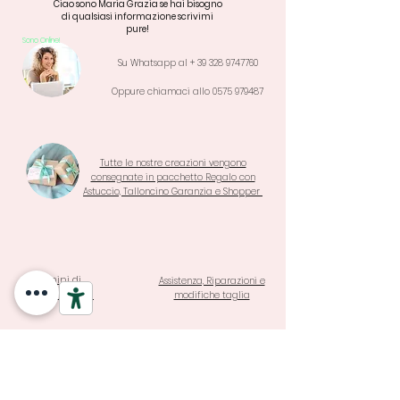
Ciao sono Maria Grazia se hai bisogno
di qualsiasi informazione scrivimi
pure!
Sono Online!
Su Whatsapp al +
39 328 9747760
Oppure chiamaci allo
0575 979487
Tutte le nostre creazioni vengono
consegnate in pacchetto Regalo con
Astuccio, Talloncino Garanzia e Shopper
Termini di
Assistenza, Riparazioni e
Garanzia e Resi
modifiche taglia