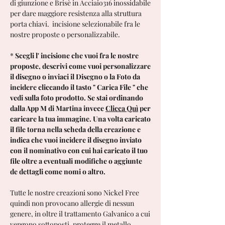
di giunzione e Brisè in Acciaio316 inossidabile
per dare maggiore resistenza alla struttura
porta chiavi. incisione selezionabile fra le
nostre proposte o personalizzabile.
*
Scegli l' incisione che vuoi fra le nostre
proposte, descrivi come vuoi personalizzare
il disegno o inviaci il Disegno o la Foto da
incidere cliccando il tasto " Carica File " che
vedi sulla foto prodotto. Se stai ordinando
dalla App M di Martina invece
Clicca Quì
per
caricare la tua immagine. Una volta caricato
il file torna nella scheda della creazione e
indica che vuoi incidere il disegno inviato
con il nominativo con cui hai caricato il tuo
file oltre a eventuali modifiche o aggiunte
de dettagli come nomi o altro.
Tutte le nostre creazioni sono Nickel Free
quindi non provocano allergie di nessun
genere, in oltre il trattamento Galvanico a cui
vengono sottoposti, protegge il metallo