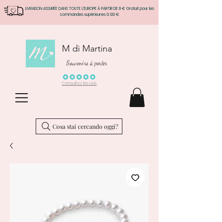
LIVRAISON ASSURÉE DANS TOUTE L'EUROPE À PARTIR DE 8 € Gratuit pour les
commandes supérieures à 120 €
M di Martina
Souvenirs à porter
Consultez les avis
Cosa stai cercando oggi?