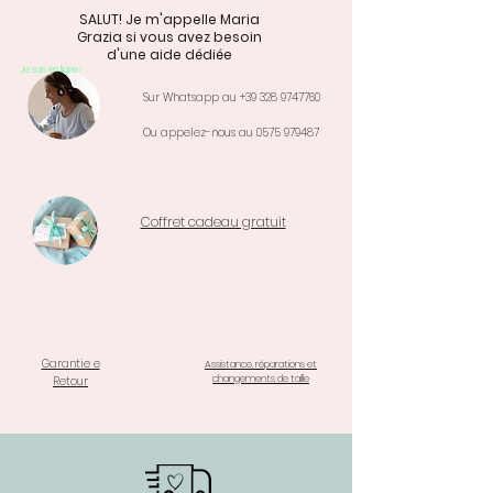
SALUT! Je m'appelle Maria
Grazia si vous avez besoin
d'une aide dédiée
Je suis en ligne !
Sur Whatsapp au
+39 328 9747760
Ou appelez-nous au
0575 979487
Coffret cadeau gratuit
Garantie e
Assistance, réparations et
changements de taille
Retour