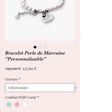
Bracelet Perle de Marraine
"Personnalisable"
Prix
Prix
 145,00 € 
127,60 €
original
promotionnel
Gravure
*
Couleur Petit Coeur
*