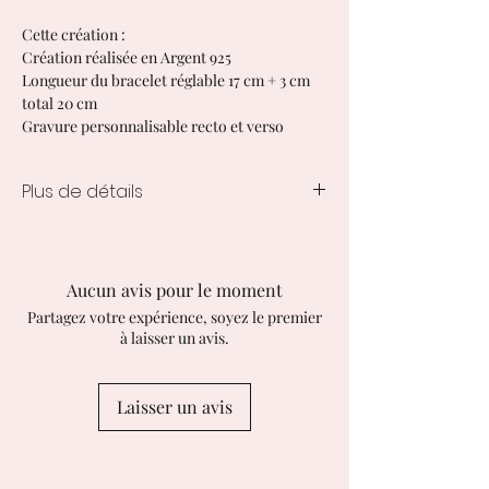
Cette création :
Création réalisée en Argent 925
Longueur du bracelet réglable 17 cm + 3 cm
total 20 cm
Gravure personnalisable recto et verso
Plus de détails
Délais de livraison :
Les délais de traitement et de livraison
des créations personnalisées varient
Aucun avis pour le moment
de 10 à 15 jours ouvrés à compter de la
Partagez votre expérience, soyez le premier
commande.
à laisser un avis.
Laisser un avis