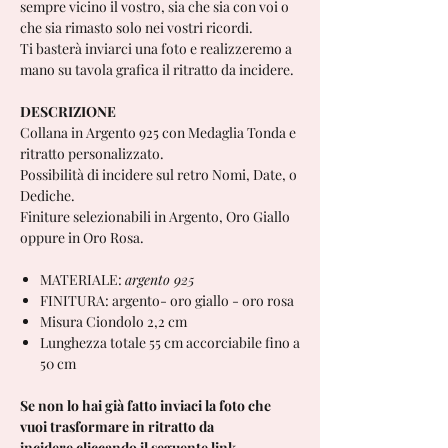
sempre vicino il vostro, sia che sia con voi o
che sia rimasto solo nei vostri ricordi.
Ti basterà inviarci una foto e realizzeremo a
mano su tavola grafica il ritratto da incidere.
DESCRIZIONE
Collana in Argento 925 con Medaglia Tonda e
ritratto personalizzato.
Possibilità di incidere sul retro Nomi, Date, o
Dediche.
Finiture selezionabili in Argento, Oro Giallo
oppure in Oro Rosa.
MATERIALE:
argento 925
FINITURA: argento- oro giallo - oro rosa
Misura Ciondolo 2,2 cm
Lunghezza totale 55 cm accorciabile fino a
50 cm
Se non lo hai già fatto inviaci la foto che
vuoi trasformare in ritratto da
incidere cliccando il seguente link