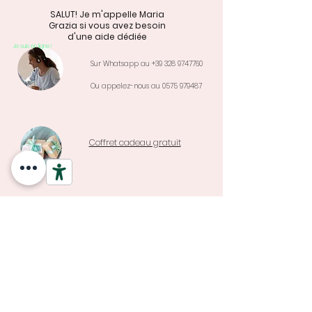
SALUT! Je m'appelle Maria
Grazia si vous avez besoin
d'une aide dédiée
Je suis en ligne !
Sur Whatsapp au
+39 328 9747760
Ou appelez-nous au
0575 979487
Coffret cadeau gratuit
Garantie e
Assistance, réparations et
changements de taille
Retour