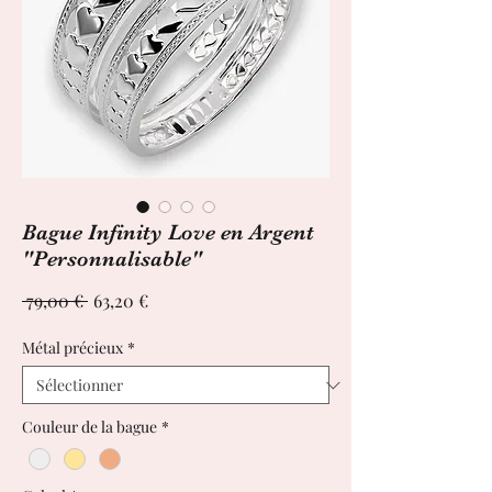
Bague Infinity Love en Argent
"Personnalisable"
Prix
Prix
 79,00 € 
63,20 €
original
promotionnel
Métal précieux
*
Couleur de la bague
*