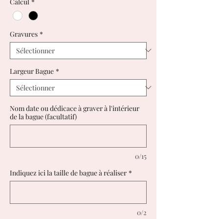
Calcul
*
Gravures
*
Largeur Bague
*
Nom date ou dédicace à graver à l'intérieur
de la bague (facultatif)
0/15
Indiquez ici la taille de bague à réaliser
*
0/2