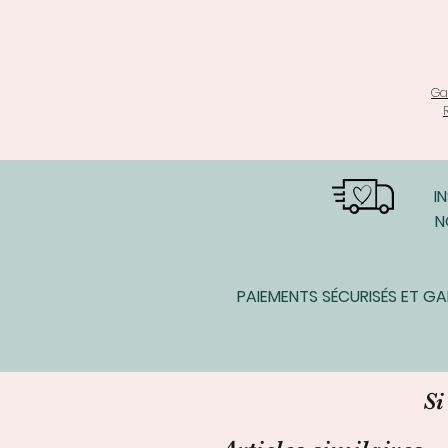
Ga
I
N
PAIEMENTS SÉCURISÉS ET G
Si