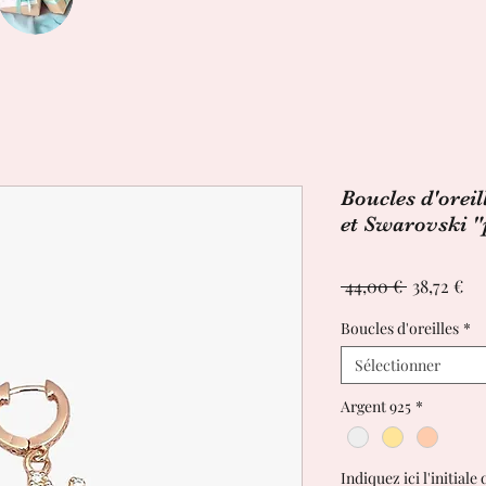
Boucles d'oreil
et Swarovski "
Prix
Pri
 44,00 € 
38,72 €
original
pr
Boucles d'oreilles
*
Sélectionner
Argent 925
*
Indiquez ici l'initial