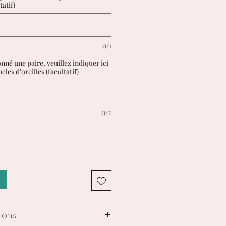
tatif)
0/1
onné une paire, veuillez indiquer ici
cles d'oreilles (facultatif)
0/2
ions