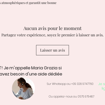
ts atmosphériques et garantit une bonne
Temps de traiteme
3/5 jours pour les
immédiate
EXPÉDITION EN ITALI
Suivi avec le cour
Aucun avis pour le moment
EXPÉDITION HORS IT
Suivi avec livraiso
Partagez votre expérience, soyez le premier à laisser un avis.
heures, Les achet
tous les droits de
pas responsable d
Laisser un avis
inspections douan
Retours et échang
J'accepte les reto
! Je m'appelle Maria Grazia si
annulations
Contactez-moi sous 
avez besoin d'une aide dédiée
Renvoyez-moi les ar
livraison
Je s
Sur Whatsapp au +39 328 9747760
Demander une annu
li
suivant l'achat
Ou appelez-nous au 0575 979487
Cependant, n'hési
cas de problème