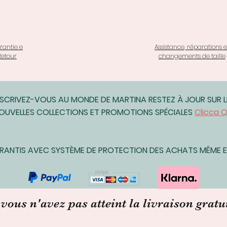
Les articles suiva
ni échangés
En raison de la na
qu'ils n'arrivent
ne peux pas accept
rantie e
Assistance, réparations e
Retour
changements de taille
Commandes pe
Produits périss
ou fleurs)
Téléchargemen
NSCRIVEZ-VOUS AU MONDE DE MARTINA RESTEZ À JOUR SUR L
Articles intime
santé/hygiène)
OUVELLES COLLECTIONS ET PROMOTIONS SPÉCIALES
Clicca Q
Conditions de reto
Les acheteurs son
d'expédition pour l
ARANTIS AVEC SYSTÈME DE PROTECTION DES ACHATS MÊME EN
l'article retourné 
d'origine, l'achet
perte de valeur.
Des questions lié
En cas de problè
 vous n'avez pas atteint la livraison gratu
contactez-moi par
ou par whatsapp 