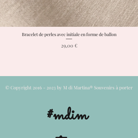
Bracelet de perles avec initiale en forme de ballon
Aperçu rapide
Prix
29,00 €
© Copyright 2016 - 2023 by M di Martina® Souvenirs à porter
#mdim