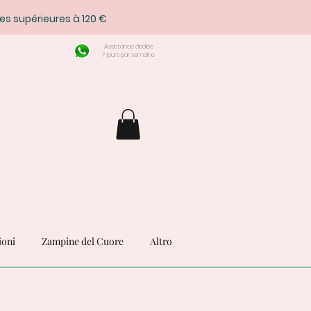
es supérieures à 120 €
Assistance dédiée
7 jours par semaine
ioni
Zampine del Cuore
Altro