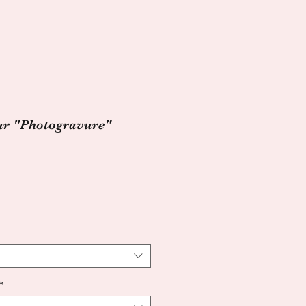
eur "Photogravure"
ix
omotionnel
*