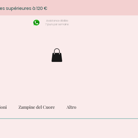
es supérieures à 120 €
Assistance dédiée
7 jours par semaine
ioni
Zampine del Cuore
Altro