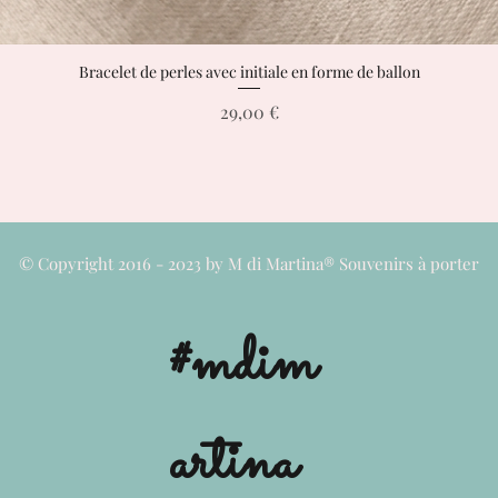
Bracelet de perles avec initiale en forme de ballon
Aperçu rapide
Prix
29,00 €
© Copyright 2016 - 2023 by M di Martina® Souvenirs à porter
#mdim
artina