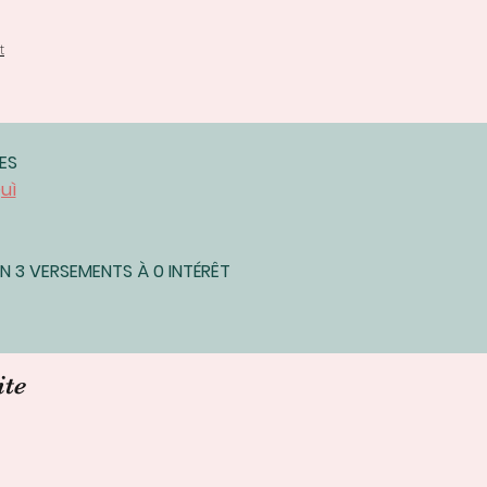
t
ES
uì
 3 VERSEMENTS À 0 INTÉRÊT
ite