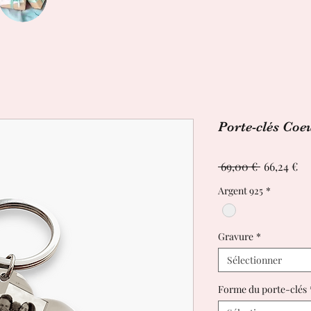
Porte-clés Co
Prix
Pr
 69,00 € 
66,24 €
original
pr
Argent 925
*
Gravure
*
Sélectionner
Forme du porte-clés