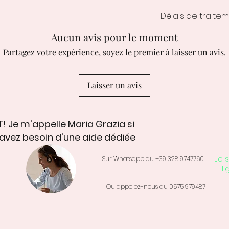
Délais de traitem
Les délais de trai
Aucun avis pour le moment
créations personna
Partagez votre expérience, soyez le premier à laisser un avis.
ouvrés.
Laisser un avis
! Je m'appelle Maria Grazia si
avez besoin d'une aide dédiée
Je s
Sur Whatsapp au +39 328 9747760
li
Ou appelez-nous au 0575 979487