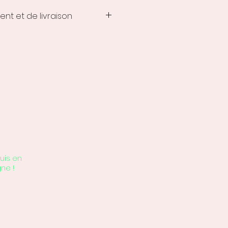
ent et de livraison
tement et de livraison des
lisées varient de 10 à 15 jours
uis en
gne !