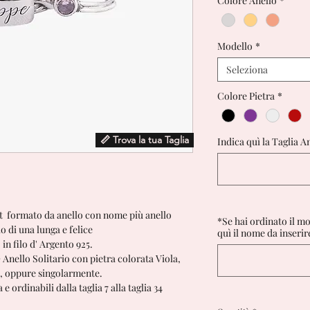
Colore Anello
*
Modello
*
Seleziona
Colore Pietra
*
📏 Trova la tua Taglia
Indica quì la Taglia A
t formato da anello con nome più anello
*Se hai ordinato il m
o di una lunga e felice
quì il nome da inserir
in filo d' Argento 925.
nello Solitario con pietra colorata Viola,
a, oppure singolarmente.
e ordinabili dalla taglia 7 alla taglia 34