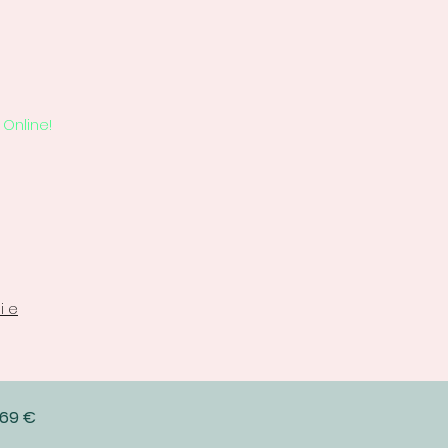
Online!
i e
 69 €