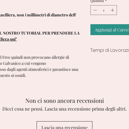
Quantità
*
nelliera, non i millimetri di diametro dell'
Aggiungi al Carre
 IL NOSTRO TUTORIAL PER PRENDERE LA
licca qui"
Tempi di Lavoraz
el Free quindi non provocano allergie di
7/10 Giorni lavorativ
nto Galvanico a cui vengono
ioso dagli agenti atmosferici e garantisce una
esto si ossidi.
Non ci sono ancora recensioni
Dicci cosa ne pensi. Lascia una recensione prima degli altri.
Lascia una recensione