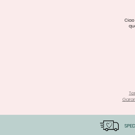
Ciao
qua
Te
Garan
SPED