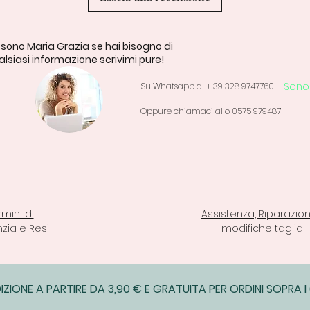
 sono Maria Grazia se hai bisogno di
lsiasi informazione scrivimi pure!
Sono 
Su Whatsapp al + 39 328 9747760
Oppure chiamaci allo 0575 979487
rmini di
Assistenza, Riparazion
zia e Resi
modifiche taglia
IZIONE A PARTIRE DA 3,90 € E GRATUITA PER ORDINI SOPRA I