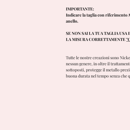
IMPORTANTE:
Indicare la taglia con riferimento A
anello.
SE NON SAI LA TUA TAGLIA USA
LA MISURA CORRETTAMENTE
"C
Tutte le nostre creazioni sono Nick
nessun genere, in oltre il trattame
sottoposti, protegge il metallo prez
buona durata nel tempo senza che qu