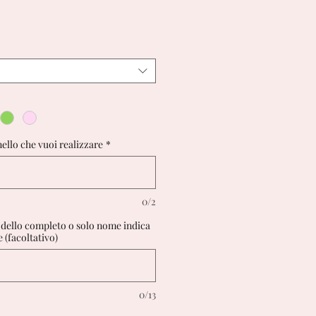
nello che vuoi realizzare
*
0/2
odello completo o solo nome indica
e (facoltativo)
0/13