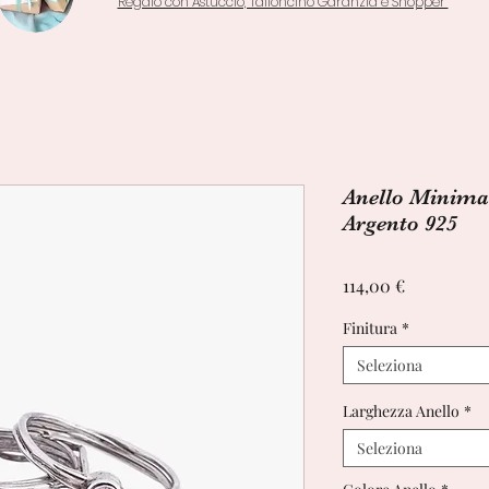
Regalo con Astuccio, Talloncino Garanzia e Shopper
Anello Minimal
Argento 925
Prezzo
114,00 €
Finitura
*
Seleziona
Larghezza Anello
*
Seleziona