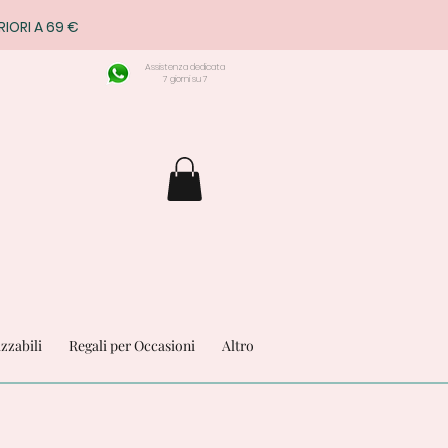
RIORI A 69 €
Assistenza dedicata
7 giorni su 7
izzabili
Regali per Occasioni
Altro