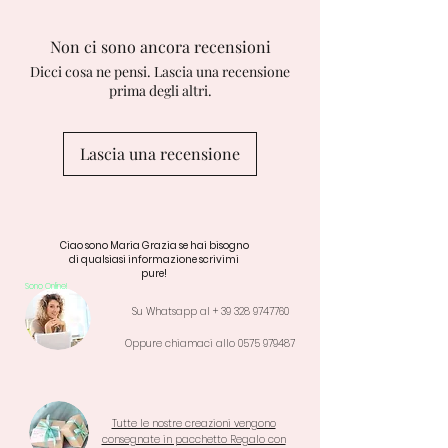
Non ci sono ancora recensioni
Dicci cosa ne pensi. Lascia una recensione
prima degli altri.
Lascia una recensione
Ciao sono Maria Grazia se hai bisogno
di qualsiasi informazione scrivimi
pure!
Sono Online!
Su Whatsapp al +
39 328 9747760
Oppure chiamaci allo
0575 979487
Tutte le nostre creazioni vengono
consegnate in pacchetto Regalo con