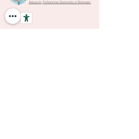
Astuccio, Talloncino Garanzia e Shopper
Termini di
Assistenza, Riparazioni e
Garanzia e Resi
modifiche taglia
SPEDIZIONE A PARTIRE DA 3,90
€ E GRATUITA PER ORDINI
SOPRA I 69 €
PAGAMENTI SICURI E GARANTITI CON SISTEMA DI
PROTEZIONE DEGLI ACQUISTI ANCHE IN 3 RATE A TASSO 0