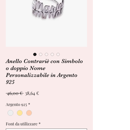
Anello Contrariè con Simbolo
o doppio Nome
Personalizzabile in Argento
925
Prezzo
Prezzo
 46,00 € 
38,64 €
regolare
scontato
Argento 925
*
Font da utilizzare
*