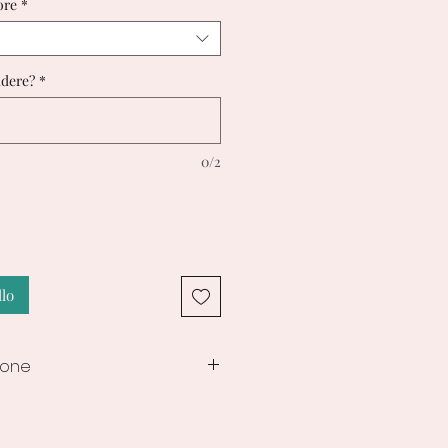
ore
*
cidere?
*
0/2
llo
ione
i