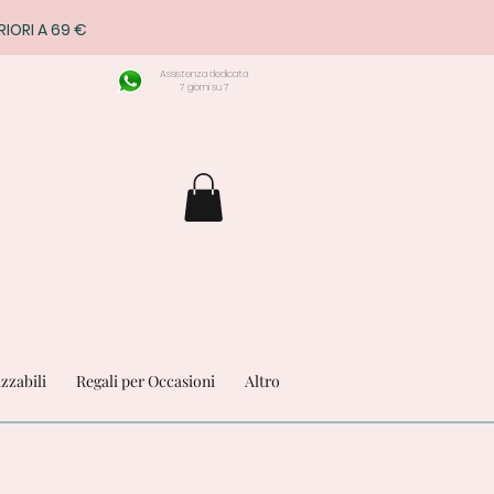
RIORI A 69 €
Assistenza dedicata
7 giorni su 7
izzabili
Regali per Occasioni
Altro