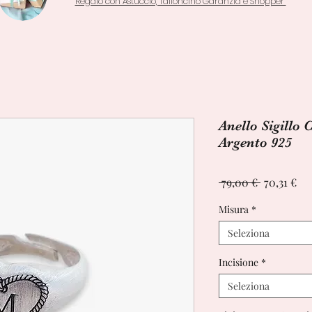
Regalo con Astuccio, Talloncino Garanzia e Shopper
Anello Sigillo 
Argento 925
Prezzo
Pr
 79,00 € 
70,31 €
regolare
sc
Misura
*
Seleziona
Incisione
*
Seleziona