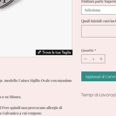
Finitura parte Superi
Seleziona
Quali Iniziali vuoi in
Quantità
*
📏 Trova la tua Taglia
Aggiungi al Carre
age, modello Unisex Sigillo Ovale con massimo
Tempi di Lavoraz
a o su Misura.
7/10 Giorni lavorativ
el Free quindi non provocano allergie di
nto Galvanico a cui vengono