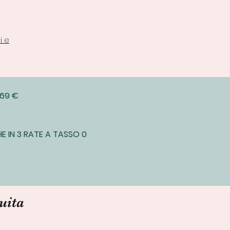
i e
 69 €
E IN 3 RATE A TASSO 0
uita