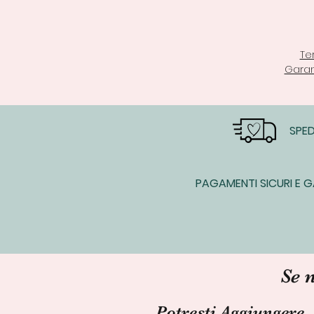
Te
Garan
SPED
PAGAMENTI SICURI E G
Se 
Potresti Aggiungere