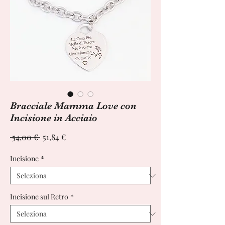
Bracciale Mamma Love con
Incisione in Acciaio
Prezzo
Prezzo
 54,00 € 
51,84 €
regolare
scontato
Incisione
*
Incisione sul Retro
*