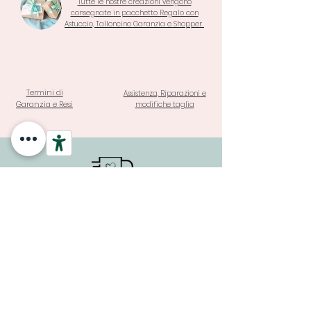
Tutte le nostre creazioni vengono
consegnate in pacchetto Regalo con
Astuccio, Talloncino Garanzia e Shopper
Termini di
Assistenza, Riparazioni e
Garanzia e Resi
modifiche taglia
SPEDIZIONE A PARTIRE DA 3,90
€ E GRATUITA PER ORDINI
SOPRA I 69 €
PAGAMENTI SICURI E GARANTITI CON SISTEMA DI
PROTEZIONE DEGLI ACQUISTI ANCHE IN 3 RATE A TASSO 0