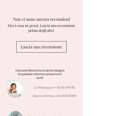
3/5 giorni lavorativi.
Non ci sono ancora recensioni
Dicci cosa ne pensi. Lascia una recensione
prima degli altri.
Lascia una recensione
Ciao sono Maria Grazia se hai bisogno
di qualsiasi informazione scrivimi
pure!
Sono Online!
Su Whatsapp al +
39 328 9747760
Oppure chiamaci allo
0575 979487