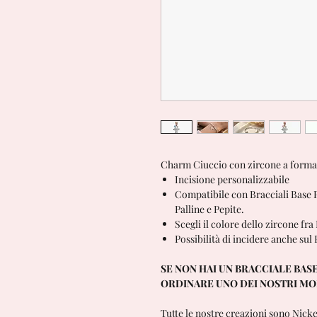
Charm Ciuccio con zircone a forma 
Incisione personalizzabile
Compatibile con Bracciali Base P
Palline e Pepite.
Scegli il colore dello zircone fr
Possibilità di incidere anche sul
SE NON HAI UN BRACCIALE BASE
ORDINARE UNO DEI NOSTRI M
Tutte le nostre creazioni sono Nick