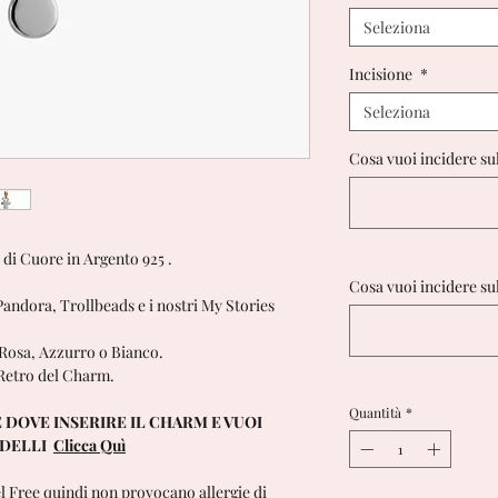
Seleziona
Incisione
*
Seleziona
Cosa vuoi incidere su
di Cuore in Argento 925 .
Cosa vuoi incidere su
andora, Trollbeads e i nostri My Stories
a Rosa, Azzurro o Bianco.
 Retro del Charm.
Quantità
*
 DOVE INSERIRE IL CHARM E VUOI
ODELLI
Clicca Quì
el Free quindi non provocano allergie di