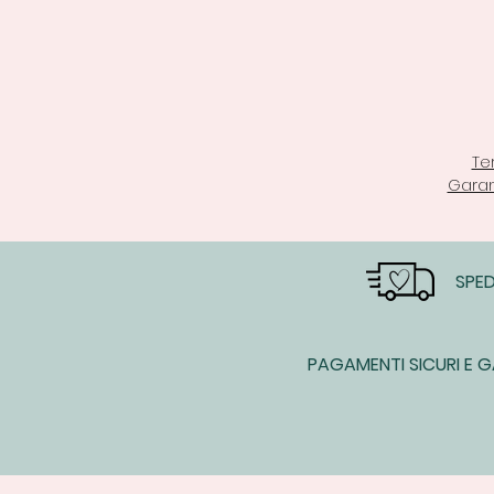
Te
Garan
SPED
PAGAMENTI SICURI E G