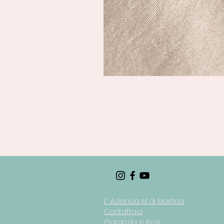
L' Azienda M di Martina
Contattaci
Garanzia e Resi