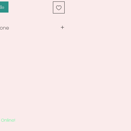
llo
ione
ne delle creazioni
i
Online!