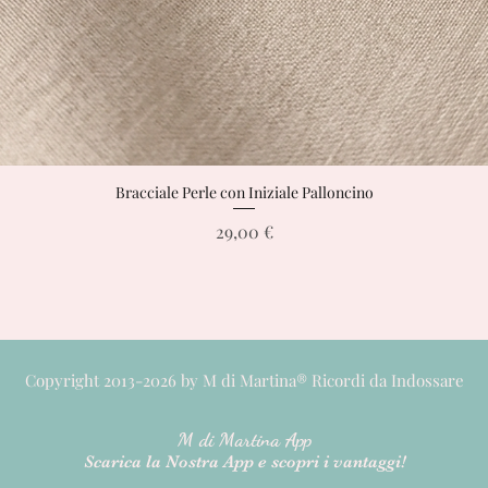
Bracciale Perle con Iniziale Palloncino
Vista rapida
Prezzo
29,00 €
Copyright 2013-2026 by M di Martina® Ricordi da Indossare
M di M
artina App
Scarica la Nostra App e scopri i vantaggi!