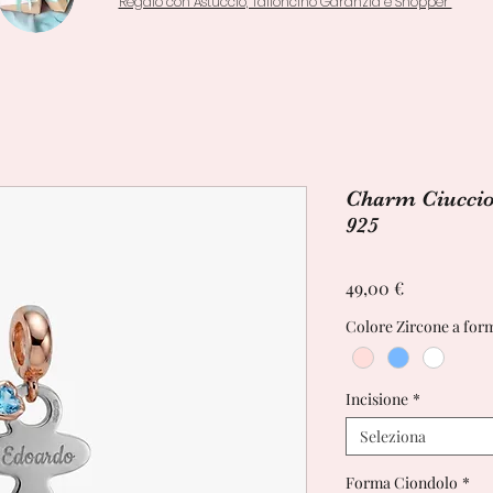
Regalo con Astuccio, Talloncino Garanzia e Shopper
Charm Ciuccio 
925
Prezzo
49,00 €
Colore Zircone a form
Incisione
*
Seleziona
Forma Ciondolo
*