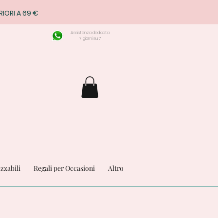
RIORI A 69 €
Assistenza dedicata
7 giorni su 7
izzabili
Regali per Occasioni
Altro