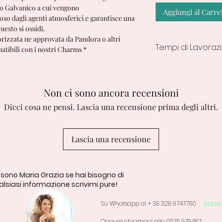
nto Galvanico a cui vengono
Aggiungi al Carre
ioso dagli agenti atmosferici e garantisce una
esto si ossidi.
orizzata ne approvata da Pandora o altri
Tempi di Lavoraz
atibili con i nostri Charms *
Tempo di lavorazio
7/10 Giorni lavorativ
Non ci sono ancora recensioni
Dicci cosa ne pensi. Lascia una recensione prima degli altri.
Lascia una recensione
 sono Maria Grazia se hai bisogno di
lsiasi informazione scrivimi pure!
Sono 
Su Whatsapp al + 39 328 9747760
Oppure chiamaci allo 0575 979487