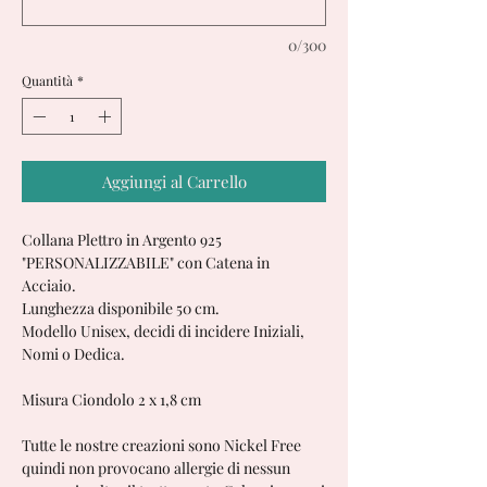
0/300
Quantità
*
Aggiungi al Carrello
Collana Plettro in Argento 925
"PERSONALIZZABILE" con Catena in
Acciaio.
Lunghezza disponibile 50 cm.
Modello Unisex, decidi di incidere Iniziali,
Nomi o Dedica.
Misura Ciondolo 2 x 1,8 cm
Tutte le nostre creazioni sono Nickel Free
quindi non provocano allergie di nessun