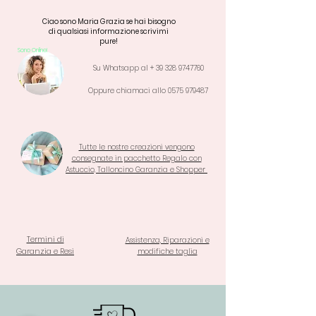
Ciao sono Maria Grazia se hai bisogno
di qualsiasi informazione scrivimi
pure!
Sono Online!
Su Whatsapp al +
39 328 9747760
Oppure chiamaci allo
0575 979487
Tutte le nostre creazioni vengono
consegnate in pacchetto Regalo con
Astuccio, Talloncino Garanzia e Shopper
Termini di
Assistenza, Riparazioni e
Garanzia e Resi
modifiche taglia