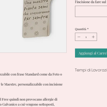
l'incisione da fare sul
Quantità
*
Aggiungi al Carre
Tempi di Lavoraz
izzabile con frase Standard come da Foto o
7/10 Giorni lavorativ
 le Maestre, personalizzabile con incisione
el Free quindi non provocano allergie di
to Galvanico a cui vengono sottoposti,