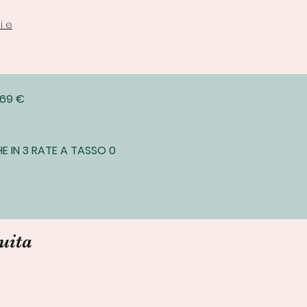
i e
 69 €
E IN 3 RATE A TASSO 0
uita