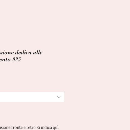
sione dedica alle
ento 925
ezzo
ontato
isione fronte e retro Si indica quì