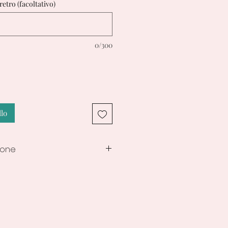
 retro (facoltativo)
0/300
llo
ione
i