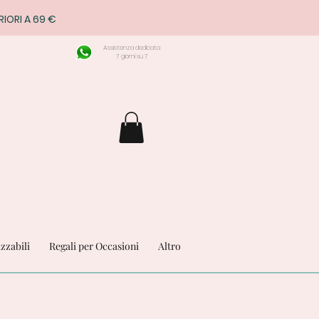
RIORI A 69 €
Assistenza dedicata
7 giorni su 7
izzabili
Regali per Occasioni
Altro