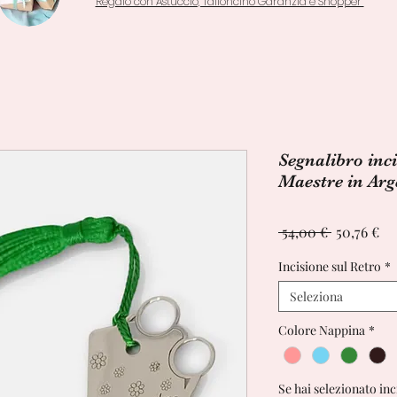
Regalo con Astuccio, Talloncino Garanzia e Shopper
Segnalibro inci
Maestre in Arg
Prezzo
Pr
 54,00 € 
50,76 €
regolare
sc
Incisione sul Retro
*
Seleziona
Colore Nappina
*
Se hai selezionato inc