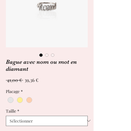
Bague avec nom ou mot en
diamant
Prix
Prix
 41,00 € 
39,36 €
original
promotionnel
Placage
*
Taille
*