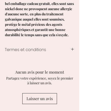
bel emballage cadeau gratuit, elles sont sans
nickel donc ne provoquent aucune allergie
d'aucune sorte, en plus du traitement
galvanique auquel elles sont soumises,
protège le métal précieux des agents
atmosphériques et garantit une bonne
durabilité le temps sans que cela s'oxyde.
Termes et conditions
Temps de traitement de la création
1 à 3 semaines à compter de la
commande, les délais varient selon la
Aucun avis pour le moment
création commandée.
Partagez votre expérience, soyez le premier
EXPÉDITION EN ITALIE
à laisser un avis.
Suivi avec coursier GLS Express 24/48
heures
EXPÉDITIONS HORS ITALIE
Laisser un avis
Suivi via Express Courier, livraison dans
les 48 heures. Les acheteurs sont
responsables de tous les droits de