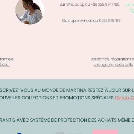
Je s
Sur Whatsapp au +39 328 9747760
ne peux pas accept
li
Commandes pe
Produits périss
Ou appelez-nous au 0575 979487
ou fleurs)
Téléchargemen
Articles intimes
hygiène)
Conditions de ret
Les acheteurs son
rantie e
Assistance, réparations e
d'expédition des re
Retour
changements de taille
retourné n'est pas
l'acheteur est re
valeur.
Des questions su
NSCRIVEZ-VOUS AU MONDE DE MARTINA RESTEZ À JOUR SUR L
En cas de problè
OUVELLES COLLECTIONS ET PROMOTIONS SPÉCIALES
Clicca Q
contactez-nous pa
ou par whatsapp a
ARANTIS AVEC SYSTÈME DE PROTECTION DES ACHATS MÊME EN