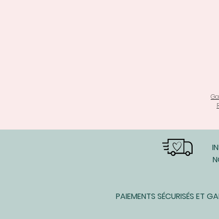
Ga
I
N
PAIEMENTS SÉCURISÉS ET G