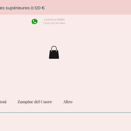
es supérieures à 120 €
Assistance dédiée
7 jours par semaine
ioni
Zampine del Cuore
Altro