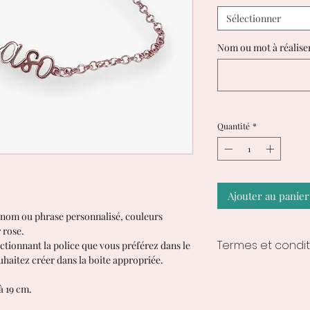
Sélectionner
Nom ou mot à réalise
Quantité
*
Ajouter au panier
c nom ou phrase personnalisé, couleurs
r rose.
Termes et condit
lectionnant la police que vous préférez dans le
haitez créer dans la boite appropriée.
Temps de traiteme
1 à 2 semaines à
à 19 cm.
délais varient en f