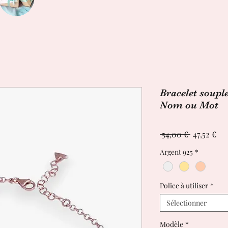
Bracelet soupl
Nom ou Mot
Prix
Pri
 54,00 € 
47,52 €
original
pr
Argent 925
*
Police à utiliser
*
Sélectionner
Modèle
*