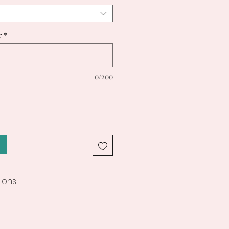
r
*
0/200
ions
nt des créations
 compter de la commande, les
onction de la création