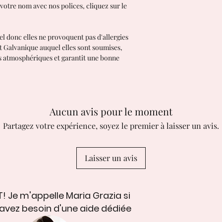
commandée.
votre nom avec nos polices, cliquez sur le
EXPÉDITIONS EN ITALI
Suivi avec GLS Exp
EXPÉDITIONS HORS IT
el donc elles ne provoquent pas d'allergies
Suivi par courrier 
nt Galvanique auquel elles sont soumises,
Les acheteurs son
ts atmosphériques et garantit une bonne
droits de douane a
responsable des r
contrôles douanier
Retours et échan
J'accepte les reto
Aucun avis pour le moment
Contactez-moi sous
Partagez votre expérience, soyez le premier à laisser un avis.
Renvoyez-moi les a
livraison
Demander une annu
Laisser un avis
suivant l'achat
Cependant, contac
des problèmes a
Les articles suiva
! Je m'appelle Maria Grazia si
ni échangés
avez besoin d'une aide dédiée
En raison de la na
qu'ils n'arrivent