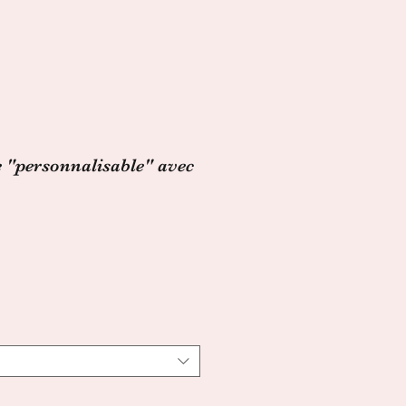
e "personnalisable" avec
x
omotionnel