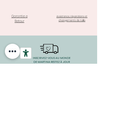
Garantie e
Assistance, réparations et
changements de taille
Retour
INSCRIVEZ-VOUS AU MONDE
DE MARTINA RESTEZ À JOUR
SUR LES NOUVELLES
COLLECTIONS ET PROMOTIONS
SPÉCIALES
Clicca Quì
PAIEMENTS SÉCURISÉS ET GARANTIS AVEC SYSTÈME DE
PROTECTION DES ACHATS MÊME EN 3 VERSEMENTS À 0
INTÉRÊT
Articles similaires