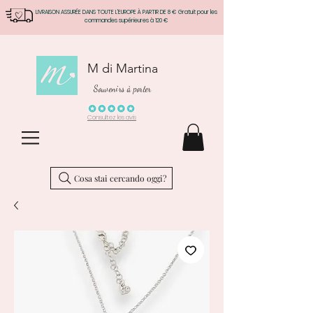
LIVRAISON ASSURÉE DANS TOUTE L'EUROPE À PARTIR DE 8 € Gratuit pour les
commandes supérieures à 120 €
M di Martina
Souvenirs à porter
Consultez les avis
Cosa stai cercando oggi?