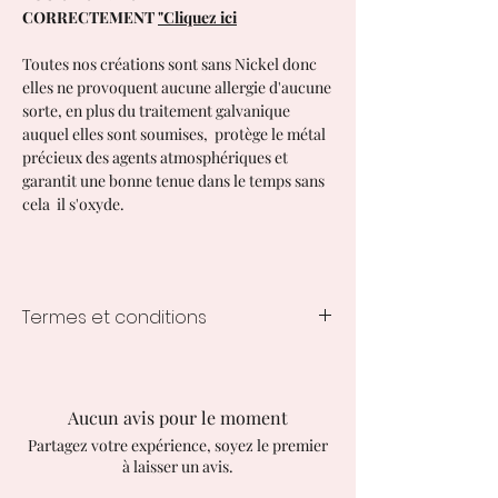
CORRECTEMENT
"Cliquez ici
Toutes nos créations sont sans Nickel donc
elles ne provoquent aucune allergie d'aucune
sorte, en plus du traitement galvanique
auquel elles sont soumises, protège le métal
précieux des agents atmosphériques et
garantit une bonne tenue dans le temps sans
cela il s'oxyde.
Termes et conditions
Temps de traitement des créations
1 à 3 semaines à compter de la
commande, les délais varient en
Aucun avis pour le moment
fonction de la création commandée.
Partagez votre expérience, soyez le premier
EXPÉDITIONS EN ITALIE
à laisser un avis.
Suivi avec GLS Express Courier 24/48
heures