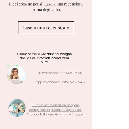
Dicci cosa ne pensi. Lascia una recensione
prima degli altri.
Lascia una recensione
Ciao sono Maria Grazia se hai bisogno
di qualsiasi informazione scrivimi
pure!
Sono Online!
Su Whatsapp al +
39 328 9747760
Oppure chiamaci allo
0575 979487
Tutte le nostre creazioni vengono
consegnate in pacchetto Regalo con
Astuccio, Talloncino Garanzia e Shopper