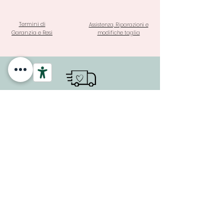
Termini di
Assistenza, Riparazioni e
Garanzia e Resi
modifiche taglia
SPEDIZIONE A PARTIRE DA 3,90
€ E GRATUITA PER ORDINI
SOPRA I 69 €
PAGAMENTI SICURI E GARANTITI CON SISTEMA DI
PROTEZIONE DEGLI ACQUISTI ANCHE IN 3 RATE A TASSO 0
Potresti Aggiungere