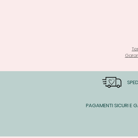
Te
Garan
SPED
PAGAMENTI SICURI E G