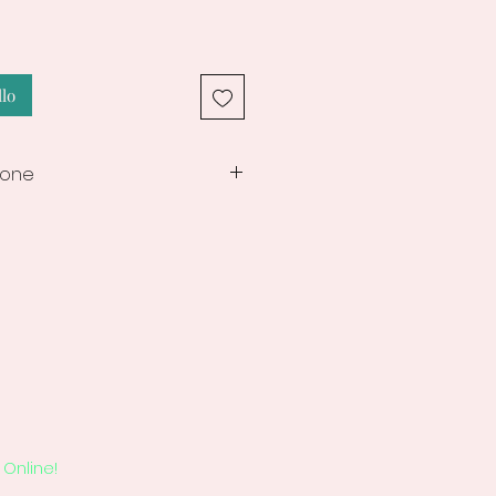
llo
ione
ne delle creazioni
i
Online!