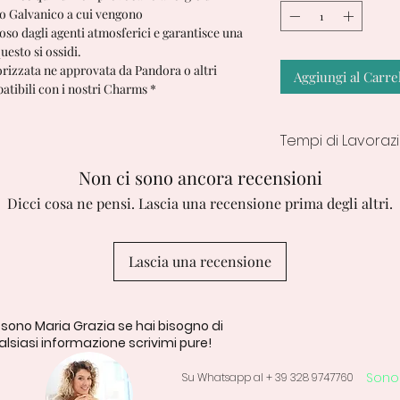
nto Galvanico a cui vengono
ioso dagli agenti atmosferici e garantisce una
esto si ossidi.
orizzata ne approvata da Pandora o altri
Aggiungi al Carre
atibili con i nostri Charms *
Tempi di Lavoraz
Tempo di lavorazio
Non ci sono ancora recensioni
7/10 Giorni lavorativ
Dicci cosa ne pensi. Lascia una recensione prima degli altri.
Lascia una recensione
 sono Maria Grazia se hai bisogno di
lsiasi informazione scrivimi pure!
Sono 
Su Whatsapp al + 39 328 9747760