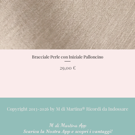
Bracciale Perle con Iniziale Palloncino
Vista rapida
Prezzo
29,00 €
Copyright 2013-2026 by M di Martina® Ricordi da Indossare
M di M
artina App
Scarica la Nostra App e scopri i vantaggi!