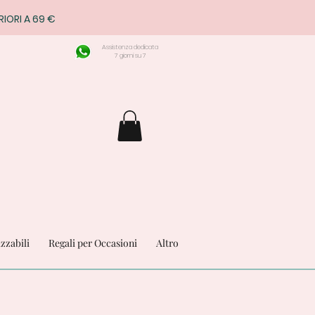
RIORI A 69 €
Assistenza dedicata
7 giorni su 7
izzabili
Regali per Occasioni
Altro