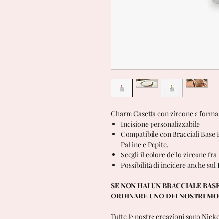
Charm Casetta con zircone a forma 
Incisione personalizzabile
Compatibile con Bracciali Base P
Palline e Pepite.
Scegli il colore dello zircone fr
Possibilità di incidere anche sul
SE NON HAI UN BRACCIALE BASE
ORDINARE UNO DEI NOSTRI M
Tutte le nostre creazioni sono Nick