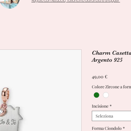
Regalo con Astuccio, Talloncino Garanzia e Shopper
Charm Casetta 
Argento 925
Prezzo
49,00 €
Colore Zircone a form
Incisione
*
Seleziona
Forma Ciondolo
*