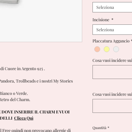
Seleziona
Incisione
*
Seleziona
Placcatura Aggancio
Cosa vuoi incidere su
di Cuore in Argento 925 .
andora, Trollbeads e i nostri My Stories
a Bianco o Verde.
Cosa vuoi incidere su
 Retro del Charm.
 DOVE INSERIRE IL CHARM E VUOI
ODELLI
Clicca Quì
Quantità
*
el Free quindi non provocano allergie di