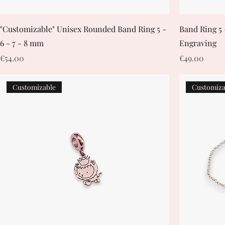
"Customizable" Unisex Rounded Band Ring 5 -
Band Ring 5 
6 - 7 - 8 mm
Engraving
Price
Price
€54.00
€49.00
Customizable
Customiza