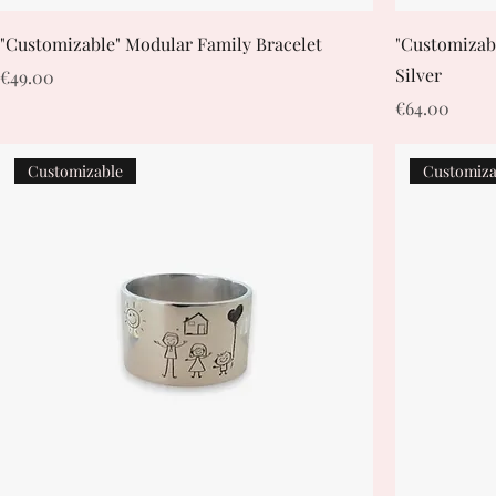
"Customizable" Modular Family Bracelet
"Customizabl
Silver
Price
€49.00
Price
€64.00
Customizable
Customiza