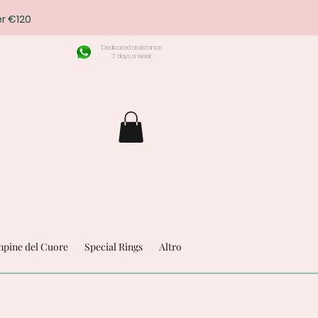
r €120
Dedicated assistance
7 days a week
pine del Cuore
Special Rings
Altro