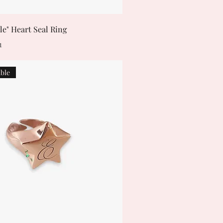
e" Heart Seal Ring
e
Price
1
ble