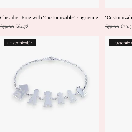
Chevalier Ring with "Customizable" Engraving
"Customizabl
Regular Price
Sale Price
Regular Pric
Sale 
€79.00
€64.78
€79.00
€70.3
Customizable
Customiza