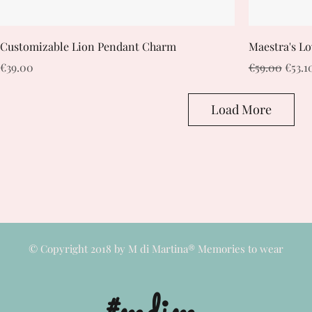
Customizable Lion Pendant Charm
Maestra's Lo
Price
Regular Pric
Sale 
€39.00
€59.00
€53.1
Load More
© Copyright 2018 by M di Martina® Memories to wear