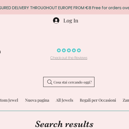
SURED DELIVERY THROUGHOUT EUROPE FROM €8 Free for orders ove
Log In
a
Check out the Reviews
Cosa stai cercando oggi?
stom Jewel
Nuova pagina
All Jewels
Regali per Occasioni
Zam
Search results