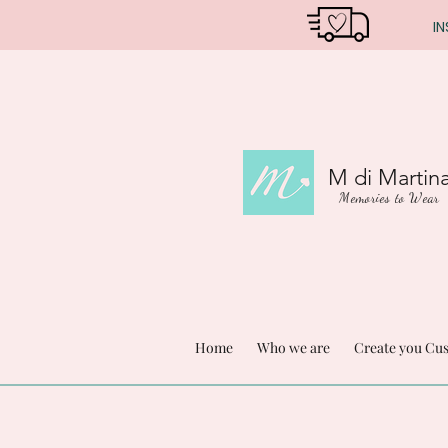
IN
M di Martin
Memories to Wear
Home
Who we are
Create you Cu