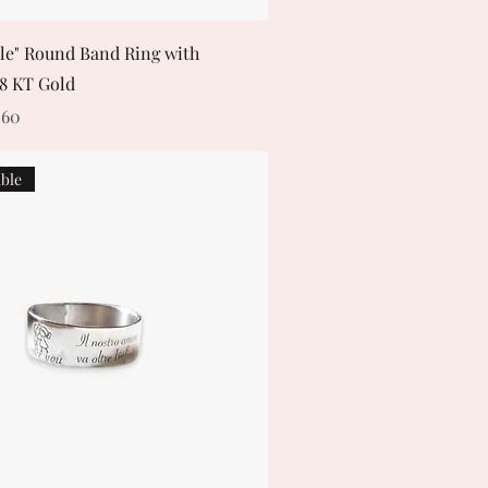
le" Round Band Ring with
18 KT Gold
e
 Price
.60
ble