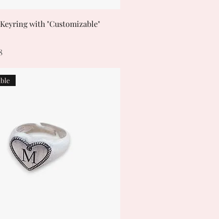
Keyring with "Customizable"
e
Price
8
ble