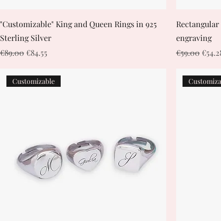
"Customizable" King and Queen Rings in 925
Rectangular 
Sterling Silver
engraving
Regular Price
Sale Price
Regular Pric
Sale 
€89.00
€84.55
€59.00
€54.2
Customizable
Customiza