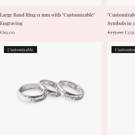
Large Band Ring 11 mm with "Customizable"
"Customizab
Engraving
Symbols in 
Price
Regular Pric
Sale
€69.00
€135.00
€129
Customizable
Customiza