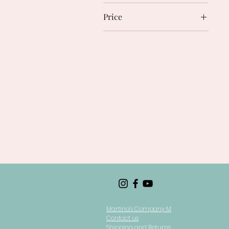
Price
€15
€990
Martina's Company M
Contact us
Shipping and Returns