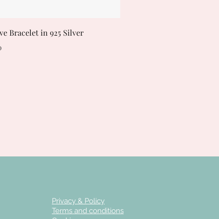
ve Bracelet in 925 Silver
e
Price
0
Privacy & Policy
Terms and conditions