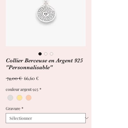
Collier Berceuse en Argent 925
"Personnalisable"
Prix
Prix
 74,00 € 
66,60 €
original
promotionnel
couleur argent 925
*
Gravure
*