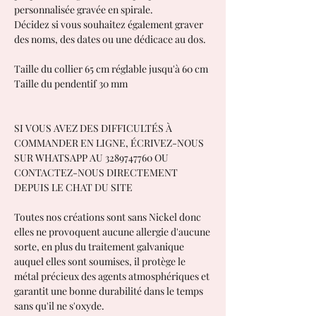
personnalisée gravée en spirale.
Décidez si vous souhaitez également graver
des noms, des dates ou une dédicace au dos.
Taille du collier 65 cm réglable jusqu'à 60 cm
Taille du pendentif 30 mm
SI VOUS AVEZ DES DIFFICULTÉS À
COMMANDER EN LIGNE, ÉCRIVEZ-NOUS
SUR WHATSAPP AU 3289747760 OU
CONTACTEZ-NOUS DIRECTEMENT
DEPUIS LE CHAT DU SITE
Toutes nos créations sont sans Nickel donc
elles ne provoquent aucune allergie d'aucune
sorte, en plus du traitement galvanique
auquel elles sont soumises, il protège le
métal précieux des agents atmosphériques et
garantit une bonne durabilité dans le temps
sans qu'il ne s'oxyde.