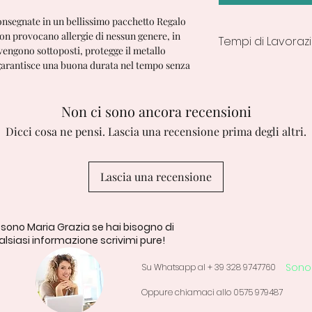
onsegnate in un bellissimo pacchetto Regalo
on provocano allergie di nessun genere, in
Tempi di Lavoraz
 vengono sottoposti, protegge il metallo
 garantisce una buona durata nel tempo senza
7/10 Giorni lavorativ
Non ci sono ancora recensioni
Dicci cosa ne pensi. Lascia una recensione prima degli altri.
Lascia una recensione
 sono Maria Grazia se hai bisogno di
lsiasi informazione scrivimi pure!
Sono 
Su Whatsapp al + 39 328 9747760
Oppure chiamaci allo 0575 979487