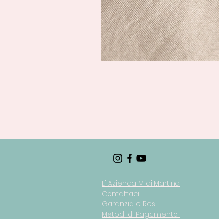
L' Azienda M di Martina
Contattaci
Garanzia e Resi
Metodi di Pagamento