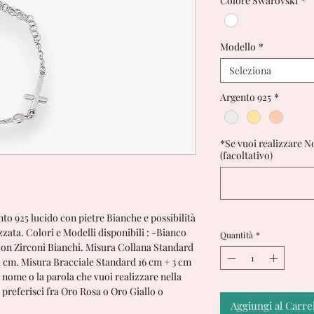
Colore Swarovski
*
Modello
*
Seleziona
Argento 925
*
*Se vuoi realizzare Nom
(facoltativo)
to 925 lucido con pietre Bianche e possibilità
zata. Colori e Modelli disponibili : -Bianco
Quantità
*
con Zirconi Bianchi. Misura Collana Standard
51 cm. Misura Bracciale Standard 16 cm + 3 cm
l nome o la parola che vuoi realizzare nella
e preferisci fra Oro Rosa o Oro Giallo o
Aggiungi al Carre