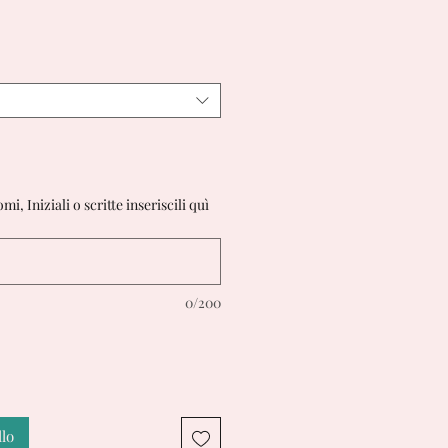
i, Iniziali o scritte inseriscili quì
0/200
llo