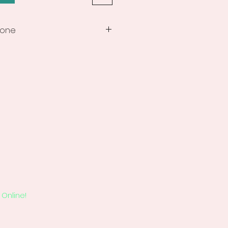
ione
i
Online!