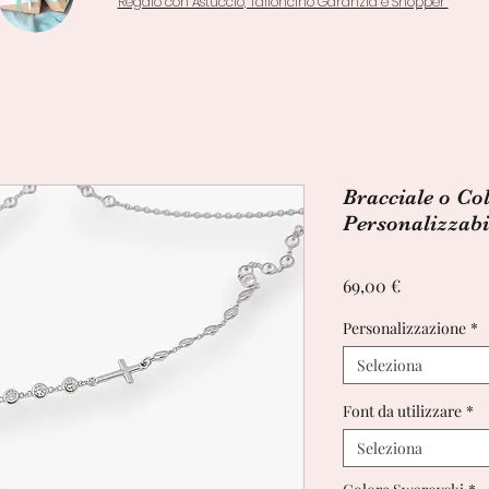
Regalo con Astuccio, Talloncino Garanzia e Shopper
Bracciale o Co
Personalizzabi
Prezzo
69,00 €
Personalizzazione
*
Seleziona
Font da utilizzare
*
Seleziona