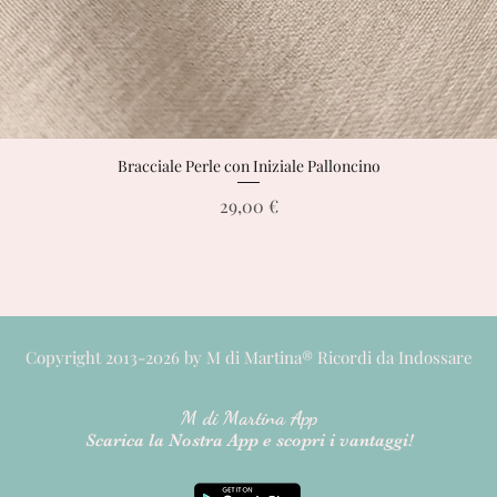
Bracciale Perle con Iniziale Palloncino
Vista rapida
Prezzo
29,00 €
Copyright 2013-2026 by M di Martina® Ricordi da Indossare
M di M
artina App
Scarica la Nostra App e scopri i vantaggi!