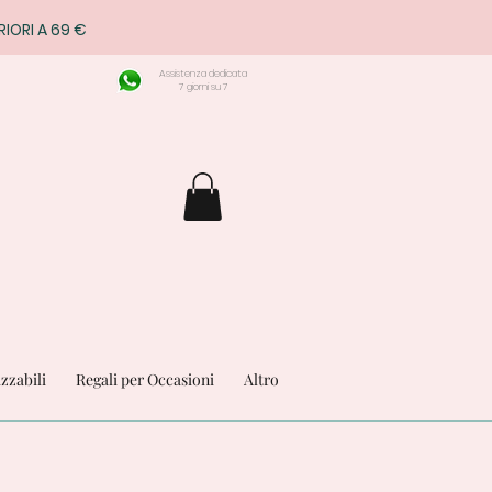
RIORI A 69 €
Assistenza dedicata
7 giorni su 7
izzabili
Regali per Occasioni
Altro