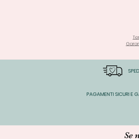
Te
Garan
SPED
PAGAMENTI SICURI E G
Se 