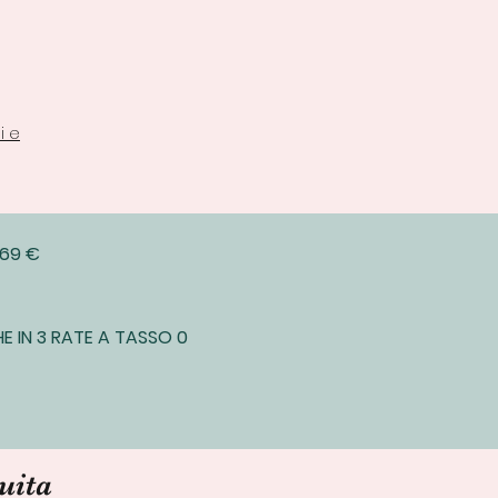
i e
 69 €
E IN 3 RATE A TASSO 0
uita